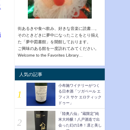
真
街あるきや食べ飲み、好きな音楽に読書…。
酒
そのときどきに夢中になったことをとり揃え
た「夢中図書館」を開館しております。
ご興味のある館を一度訪れてみてください。
Welcome to the Favorites Library…
人気の記事
小布施ワイナリーがつく
る日本酒「ソガペール エ
フィス サケ エロティック
ドゥー」
「陸奥八仙」"蔵限定"純
米大吟醸！八戸酒造で出
会った幻の1本！凛と美し