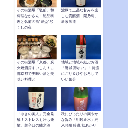
その街酒場「弘前」和
濃厚で上品な甘みを楽
料理なかさん！絶品料
しむ貴醸酒「陽乃鳥」
理と弘前の酒"豊盃"尽
新政酒造
くしの夜
その街酒場「京都」炭
地域と地域を結ぶお酒
火焼酒房すいしん！古
「磐城 壽ゆい」！特濃
都京都で美味い酒と美
にごり＆ひやおろしで
味い料理と
いい気分
「ゆきの美人」完全発
秋にぴったりの爽やか
酵！ストレスも汗も発
な旨み「明鏡止水」純
散、超辛口の純米酒
米吟醸 吟織 秋あがり