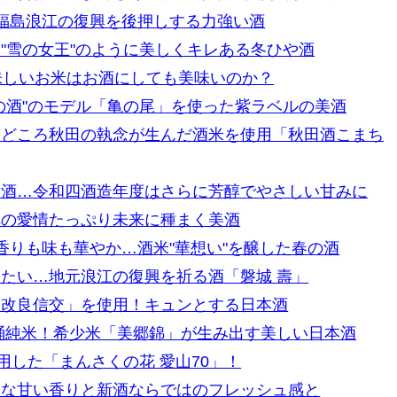
！福島浪江の復興を後押しする力強い酒
"雪の女王"のように美しくキレある冬ひや酒
味しいお米はお酒にしても美味いのか？
の酒"のモデル「亀の尾」を使った紫ラベルの美酒
酒どころ秋田の執念が生んだ酒米を使用「秋田酒こまち
醸酒…令和四酒造年度はさらに芳醇でやさしい甘みに
への愛情たっぷり未来に種まく美酒
香りも味も華やか…酒米"華想い"を醸した春の酒
たい…地元浪江の復興を祈る酒「磐城 壽」
「改良信交」を使用！キュンとする日本酒
桶純米！希少米「美郷錦」が生み出す美しい日本酒
用した「まんさくの花 愛山70」！
うな甘い香りと新酒ならではのフレッシュ感と