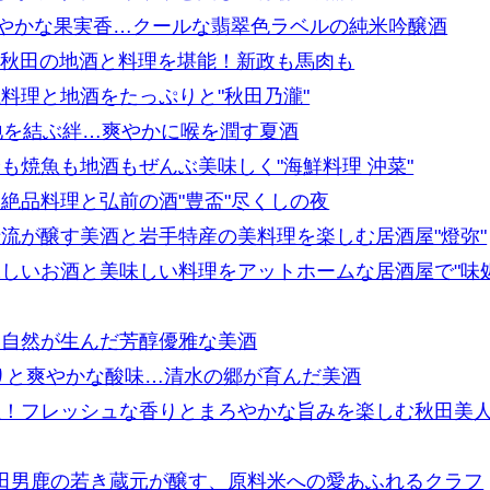
と華やかな果実香…クールな翡翠色ラベルの純米吟醸酒
"！秋田の地酒と料理を堪能！新政も馬肉も
料理と地酒をたっぷりと"秋田乃瀧"
土地を結ぶ絆…爽やかに喉を潤す夏酒
も焼魚も地酒もぜんぶ美味しく"海鮮料理 沖菜"
絶品料理と弘前の酒"豊盃"尽くしの夜
流が醸す美酒と岩手特産の美料理を楽しむ居酒屋"燈弥"
しいお酒と美味しい料理をアットホームな居酒屋で"味
い自然が生んだ芳醇優雅な美酒
りと爽やかな酸味…清水の郷が育んだ美酒
生！フレッシュな香りとまろやかな旨みを楽しむ秋田美
秋田男鹿の若き蔵元が醸す、原料米への愛あふれるクラフ