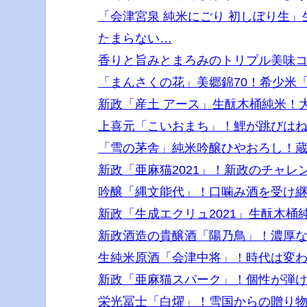
「会津宮泉 純米にごり 初しぼり生
たまらない…
香りと旨みとまろみのトリプル美味
「まんさくの花」美郷錦70！希少米
新政「産土 アース」生酛木桶純米！
上喜元「こいおまち」！鯉が跳びは
「雪の茅舎」純米吟醸ひやおろし！
新政「亜麻猫2021」！新政のチャ
吟醸「縄文能代」！口噛み酒を受け
新政「生成エクリュ2021」生酛木
新政酒造の貴醸酒「陽乃鳥」！濃厚
生純米原酒「会津中将」！時代は変
新政「亜麻猫スパーク」！個性が弾
栄光冨士「白燿」！雪国からの贈り