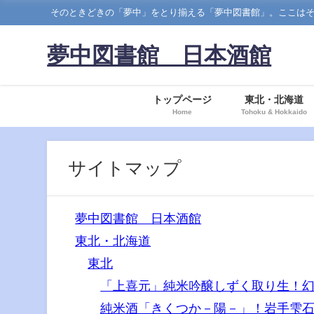
そのときどきの「夢中」をとり揃える「夢中図書館」。ここはそのなかでも、日本酒の
夢中図書館 日本酒館
トップページ
東北・北海道
Home
Tohoku & Hokkaido
サイトマップ
夢中図書館 日本酒館
東北・北海道
東北
「上喜元」純米吟醸しずく取り生！幻
純米酒「きくつか－陽－」！岩手雫