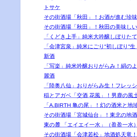
トサケ
その街酒場「秋田」！お酒が進む珍味
その街酒場「秋田」！秋田の美味しい
「くどき上手」純米大吟醸しぼりた
「会津宮泉」純米にごり"初しぼり"
新酒
「写楽」純米吟醸おりがらみ！絹の
麗酒
「陸奥八仙」おりがらみ生！フレッ
稲とアガベ「交酒 花風」！男鹿の風
「A.BIRTH 亀の尾」！幻の酒米
その街酒場「宮城仙台」！東北の地酒と地
東の麓 「エイエイ一水」（盈盈一水
その街酒場「会津若松」地酒処天竜