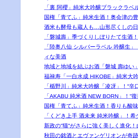
「裏 阿櫻」純米大吟醸ブラックラベ
国権「青てふ」純米生酒！奥会津の
酒米も酵母も蔵人も…山形尽くしの日
「磐城壽」季づくりしぼりたて生酒
「陸奥八仙 シルバーラベル 吟醸生
ィな美酒
地域と地域を結ぶお酒「磐城 壽ゆい
福禄寿「一白水成 HIKOBE」純米
「楯野川」純米大吟醸「凌冴」！"辛
「AKABU 純米酒 NEW BORN」
国権「青てふ」純米生酒！香りも酸
「くどき上手 酒未来 純米吟醸」！希
新政の"猫"がさらに強く美しく進化！
秋田の銘酒とエヴァンゲリオンが奇跡