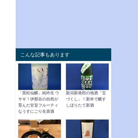
こんな記事もあります
「黒松仙醸」純吟生 ウ
新潟新発田の地酒「宝
サギ！伊那谷の自然が
づくし」！新米で醸す
育んだ甘旨フルーティ
しぼりたて新酒
なうすにごり生原酒