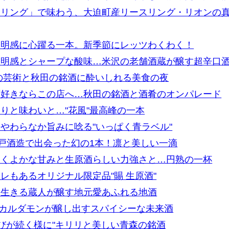
クリング」で味わう、大迫町産リースリング・リオンの
透明感に心躍る一本。新季節にレッツわくわく！
透明感とシャープな酸味…米沢の老舗酒蔵が醸す超辛口
の芸術と秋田の銘酒に酔いしれる美食の夜
酒好きならこの店へ…秋田の銘酒と酒肴のオンパレード
りと味わいと…"花風"最高峰の一本
やわらなか旨みに唸る"いっぱく青ラベル"
八戸酒造で出会った幻の1本！凛と美しい一滴
ふくよかな甘みと生原酒らしい力強さと…円熟の一杯
レもあるオリジナル限定品"賜 生原酒"
に生きる蔵人が醸す地元愛あふれる地酒
椒とカルダモンが醸し出すスパイシーな未来酒
喜びが続く様に"キリリと美しい青森の銘酒