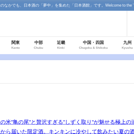
「夢中」を集めた「日本酒館」です。Welcome to the ’Sake' floor o
関東
中部
近畿
中国・四国
九州
Kanto
Chubu
Kinki
Chugoku & Shikoku
Kyushu
の米"亀の尾"と贅沢すぎる"しずく取り"が魅せる極上の
石から届いた限定酒。キンキンに冷やして飲みたい夏の