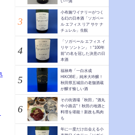
い一滴
小布施ワイナリーがつく
る幻の日本酒「ソガベー
ル エフィス リア サケ ナ
チュレル」生酛
「ソガペール エフィス イ
リヤ ソントン」！"100年
前"の名を冠した決意の日
本酒
福禄寿「一白水成
処
HIKOBE」純米大吟醸！
秋田県五城目の老舗酒蔵
が醸す愉しい酒
その街酒場「秋田」"酒丸
中小路店"！秋田の地酒と
料理を堪能！新政も馬肉
人
も
年に一度だけ出会える小