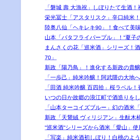
「磐城 壽 大漁祝」しぼりたて生酒
栄光冨士「アスタリスク」辛口純米！
陸奥八仙「ヘキレキ90」！食べて美
山本「バタフライパープル」！"夏子
まんさくの花「巡米酒」シリーズ！
70」
新政「陽乃鳥」！進化する新政の貴
「一歩己」純米吟醸！阿武隈の大地
「田酒 純米吟醸 百四拾」桜ラベル！
いつの日か故郷の浪江町で酒造りをし
「山本ターコイズブルー」幻の酒米
新政「天鵞絨 ヴィリジアン」生酛木
"巡米酒"シリーズから酒米「愛山」使
「写楽」純米酒初しぼり！白桃のよ