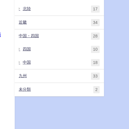
北陸
17
近畿
34
酒
中国・四国
28
四国
10
中国
18
九州
33
未分類
2