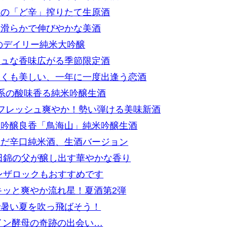
気の「ど辛」搾りたて生原酒
！滑らかで伸びやかな美酒
のデイリー純米大吟醸
シュな香味広がる季節限定酒
しくも美しい、一年に一度出逢う恋酒
橘系の酸味香る純米吟醸生酒
」フレッシュ爽やか！勢い弾ける美味新酒
！吟醸良香「鳥海山」純米吟醸生酒
んだ辛口純米酒、生酒バージョン
田錦の父が醸し出す華やかな香り
ンザロックもおすすめです
シャキッと爽やか流れ星！夏酒第2弾
で暑い夏を吹っ飛ばそう！
ワイン酵母の奇跡の出会い…