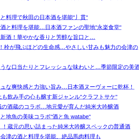
と料理で秋田の日本酒を堪能"丿貫"
酒と料理を堪能…日本酒ファンの聖地"永楽食堂"
て新酒！華やかな香りと芳醇な旨口と…
生！栓が飛ぶほどの生命感…やさしい甘みも魅力の会津の
ような口当たりとフレッシュな味わいと…季節限定の美
シュな爽快感と力強い旨み…日本酒ヌーヴォーに乾杯！
土も飲み手の心も醸す新ジャンル"クラフトサケ"
と地域の酒蔵のコラボ…地元愛が育んだ純米大吟醸酒
魚の美味コラボ"酒と魚 watabe"
）！蔵元の思い詰まった純米大吟醸スペックの普通酒
！会津の酒と料理を堪能、絶品馬肉料理も