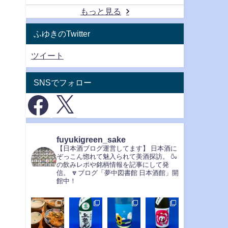
もっと見る
ふゆきのTwitter
ツイート
SNSでフォロー
fuyukigreen_sake
【日本酒ブログ運営してます】
日本酒に
ぞっこん惚れて魅入られて美酒探訪。
🍶
の飲みレポや銘柄情報を記事にして発
信。
🔽ブログ「夢中図書館 日本酒館」開
館中！