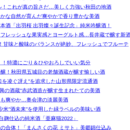
ル！これが真の旨さだ…美しく力強い秋田の地酒
豊かな自然が育んだ爽やかで香り豊かな美酒
本酒「出羽桜 出羽燦々誕生記念」純米吟醸酒！
！フレッシュな果実感とヨーグルト感…長井蔵で醸す新
」！甘味と酸味のバランスが絶妙、フレッシュでフルーテ
」！特濃にごり＆ひやおろしでいい気分
大吟醸！秋田県五城目の老舗酒蔵が醸す愉しい酒
口を凌ぐ冴え"を追求した山形県限定流通酒
！"復興の酒蔵"赤武酒造が醸す生まれたての美酒
味も爽やか…奥会津の淡麗美酒
少米"酒未来"を使用した緑ラベルの美味い酒
白麹仕込の純米酒「亜麻猫2022」
の合体！「まんさくの花 ミサト」美郷錦仕込み