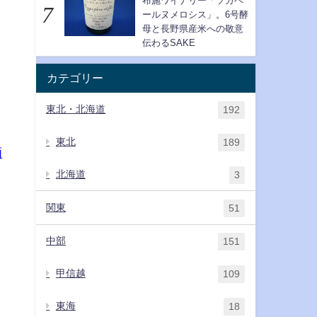
布施ワイナリー「ソガペ
ールヌメロシス」。6号酵
母と長野県産米への敬意
伝わるSAKE
カテゴリー
東北・北海道
192
東北
189
酒
北海道
3
関東
51
中部
151
甲信越
109
東海
18