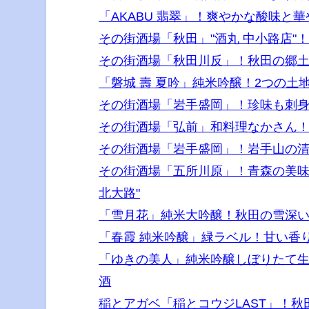
「AKABU 翡翠」！爽やかな酸味
その街酒場「秋田」"酒丸 中小路店
その街酒場「秋田川反」！秋田の郷土
「磐城 壽 夏吟」純米吟醸！2つの
その街酒場「岩手盛岡」！珍味も刺身
その街酒場「弘前」和料理なかさん！
その街酒場「岩手盛岡」！岩手山の清
その街酒場「五所川原」！青森の美味
北大路"
「雪月花」純米大吟醸！秋田の雪深
「春霞 純米吟醸」緑ラベル！甘い香
「ゆきの美人」純米吟醸しぼりたて
酒
稲とアガベ「稲とコウジLAST」！