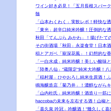
ワイン好き必見！「五月長根スパー
髄
「山本わくわく」実飲レポ！軽快な
「東光」超辛口純米吟醸！圧倒的な
秋田「てんぷら みかわ」！揚げたて
その街酒場「秋田」永楽食堂！日本
稲とアガベ「寵深花風」！幻想的な香
「一白水成」純米吟醸！美しい酸味と
「陸奥八仙」"蔵限定"純米大吟醸！
「稲村屋」ひやおろし純米生原酒！
鳴海醸造店「菊乃井」！濃醇ながらキ
「山内杜氏」純米吟醸！酒造り一筋
haccobaの未来を左右する酒！山
「喜久泉 吟冠」吟醸酒！"幾久しく