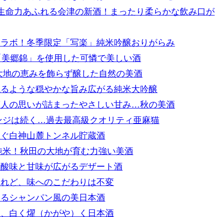
」生命力あふれる会津の新酒！まったり柔らかな飲み口が
コラボ！冬季限定「写楽」純米吟醸おりがらみ
「美郷錦」を使用した可憐で美しい酒
大地の恵みを飾らず醸した自然の美酒
ねるような穏やかな旨み広がる純米大吟醸
蔵人の思いが詰まったやさしい甘み…秋の美酒
レンジは続く…過去最高級クオリティ亜麻猫
継ぐ白神山麓トンネル貯蔵酒
桶純米！秋田の大地が育む力強い美酒
な酸味と甘味が広がるデザート酒
われど、味へのこだわりは不変
けるシャンパン風の美日本酒
物、白く燿（かがや）く日本酒