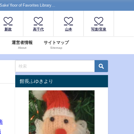
f Favorites Library…
新政
高千代
山本
写楽/宮泉
運営者情報
サイトマップ
About
Sitemap
館長ふゆきより
滴
酒