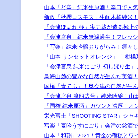
山本「ど辛」純米生原酒！辛口で人
新政「秋櫻コスモス」生酛木桶純米
「会津ほまれ 極」実力蔵が造る極上
「会津宮泉」純米無濾過生！フレッ
「写楽」純米吟醸おりがらみ！凛々
「山本 サンセットオレンジ」 ！柑
「会津宮泉 純米にごり 初しぼり生
鳥海山麓の豊かな自然が生んだ美酒
国権「青てふ」！奥会津の自然が生
「会津宮泉 渡船弐号」純米吟醸！山
「国権 純米原酒」ガツンと濃厚！オ
栄光冨士「SHOOTING STAR」
写楽「夏吟うすにごり」会津の銘酒
山本「和韻」2021！黄金の稲穂と