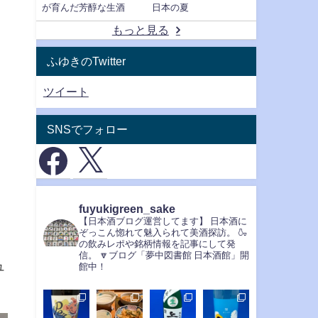
が育んだ芳醇な生酒
日本の夏
もっと見る
ふゆきのTwitter
ツイート
SNSでフォロー
fuyukigreen_sake
【日本酒ブログ運営してます】
日本酒に
ぞっこん惚れて魅入られて美酒探訪。
🍶
の飲みレポや銘柄情報を記事にして発
信。
🔽ブログ「夢中図書館 日本酒館」開
ュ
館中！