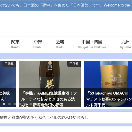
「夢中」を集めた「日本酒館」です。Welcome to the ’Sake' floor o
関東
中部
近畿
中国・四国
九州
Kanto
Chubu
Kinki
Chugoku & Shikoku
Kyushu
甲信越
甲信越
な美味
「巻機」RAIMEI無濾過生酒！フ
「59Takachiyo OMACH
さん”
ルーティな甘みとクセのある渋
マチスト歓喜のシャンパ
みと…新潟南魚沼の新酒
ルド高千代
鮮度と熟成が響きあう秋色ラベルの純米ひやおろし