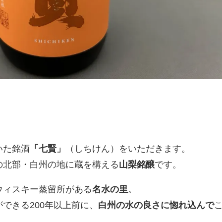
いた銘酒
「七賢」
（しちけん）をいただきます。
の北部・白州の地に蔵を構える
山梨銘醸
です。
ウィスキー蒸留所がある
名水の里
。
できる200年以上前に、
白州の水の良さに惚れ込んで
。