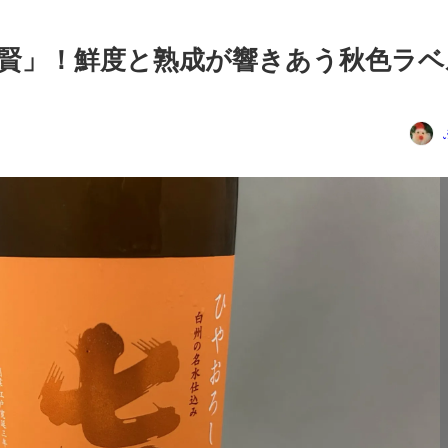
賢」！鮮度と熟成が響きあう秋色ラベ