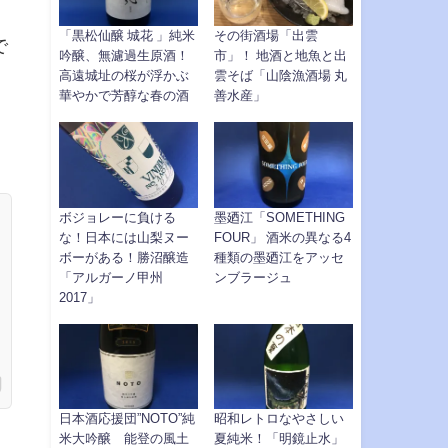
「黒松仙醸 城花 」純米
その街酒場「出雲
で
吟醸、無濾過生原酒！
市」！ 地酒と地魚と出
高遠城址の桜が浮かぶ
雲そば「山陰漁酒場 丸
華やかで芳醇な春の酒
善水産」
。
ボジョレーに負ける
墨廼江「SOMETHING
な！日本には山梨ヌー
FOUR」 酒米の異なる4
ボーがある！勝沼醸造
種類の墨廼江をアッセ
「アルガーノ甲州
ンブラージュ
2017」
日本酒応援団”NOTO”純
昭和レトロなやさしい
米大吟醸 能登の風土
夏純米！「明鏡止水」