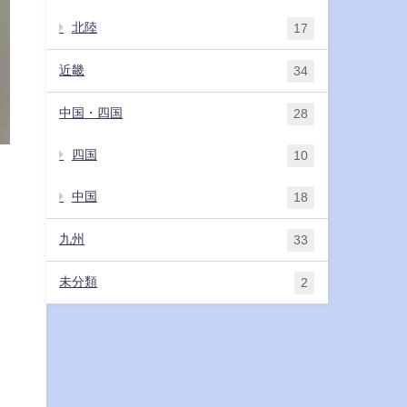
北陸
17
近畿
34
中国・四国
28
四国
10
中国
18
九州
33
未分類
2
こ