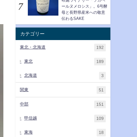
布施ワイナリー「ソガペ
ールヌメロシス」。6号酵
母と長野県産米への敬意
伝わるSAKE
カテゴリー
東北・北海道
192
東北
189
北海道
3
関東
51
中部
151
甲信越
109
東海
18