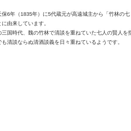
天保6年（1835年）に5代蔵元が高遠城主から「竹林の七
とに由来しています。
の三国時代、魏の竹林で清談を重ねていた七人の賢人を
でも清談ならぬ清酒談義を日々重ねているようです。