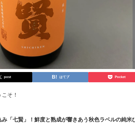
post
はてブ
Pocket
うこそ！
込み「七賢」！鮮度と熟成が響きあう秋色ラベルの純米