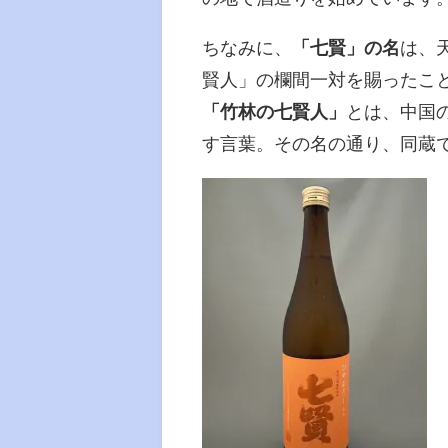
ちなみに、
「七賢」の名
は、
賢人」の欄間一対を賜ったこ
「竹林の七賢人」
とは、中国
す言葉。その名の通り、同蔵