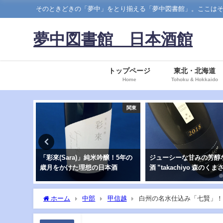
そのときどきの「夢中」をとり揃える「夢中図書館」。ここはそのなかでも、日本酒の
夢中図書館 日本酒館
トップページ
東北・北海道
Home
Tohoku & Hokkaido
東北
関東
アン」生
「彩來(Sara)」純米吟醸！5年の
ジューシーな甘みの芳醇
美郷錦」
歳月をかけた理想の日本酒
酒 ”takachiyo 森のくま
酒
ホーム
中部
甲信越
白州の名水仕込み「七賢」！