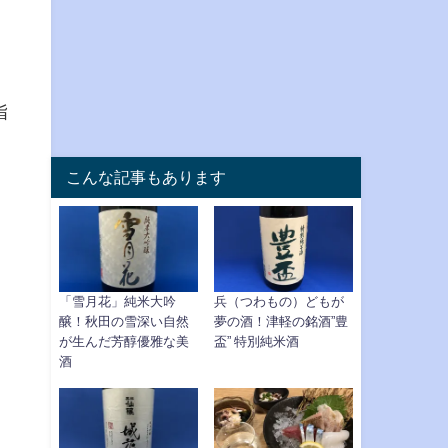
指
こんな記事もあります
「雪月花」純米大吟
兵（つわもの）どもが
醸！秋田の雪深い自然
夢の酒！津軽の銘酒”豊
が生んだ芳醇優雅な美
盃” 特別純米酒
酒