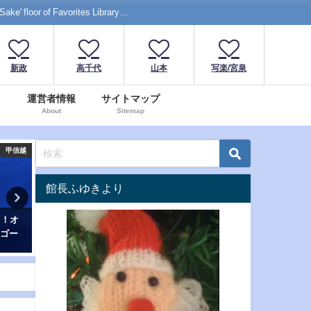
f Favorites Library…
新政
高千代
山本
写楽/宮泉
運営者情報
サイトマップ
About
Sitemap
甲信越
中部
館長ふゆきより
I」！オ
「高千代」からくち純米酒！日
「Takachiyo HANAFUBUK
ンゴー
本酒度+19の超辛口日本酒、その
米吟醸！華吹雪の味わいを
キレに痺れろ…