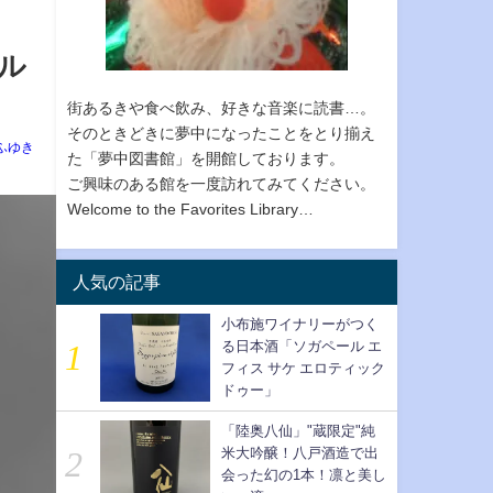
ル
街あるきや食べ飲み、好きな音楽に読書…。
そのときどきに夢中になったことをとり揃え
ふゆき
た「夢中図書館」を開館しております。
ご興味のある館を一度訪れてみてください。
Welcome to the Favorites Library…
人気の記事
小布施ワイナリーがつく
る日本酒「ソガペール エ
フィス サケ エロティック
ドゥー」
「陸奥八仙」"蔵限定"純
米大吟醸！八戸酒造で出
会った幻の1本！凛と美し