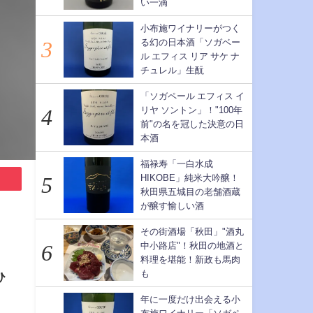
い一滴
小布施ワイナリーがつく
る幻の日本酒「ソガベー
ル エフィス リア サケ ナ
チュレル」生酛
「ソガペール エフィス イ
リヤ ソントン」！"100年
前"の名を冠した決意の日
本酒
福禄寿「一白水成
HIKOBE」純米大吟醸！
秋田県五城目の老舗酒蔵
が醸す愉しい酒
その街酒場「秋田」"酒丸
中小路店"！秋田の地酒と
料理を堪能！新政も馬肉
も
ひ
年に一度だけ出会える小