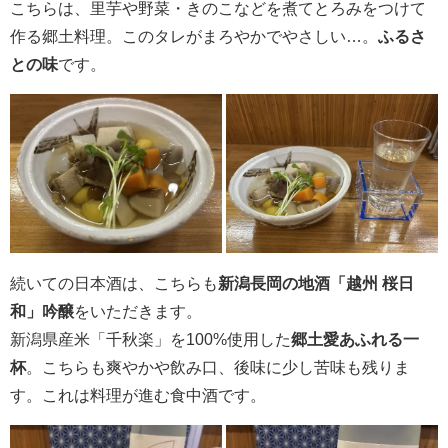
こちらは、里芋や野菜・きのこなどを煮てとろみをつけて
作る郷土料理。このタレがまろやかでやさしい…。
ふるさ
との味
です。
続いての日本酒は、こちらも
新潟長岡の地酒「越州 桜日
和」吟醸
をいただきます。
新潟県産米「千秋楽」を100%使用した
郷土愛あふれる一
杯
。こちらも爽やかや飲み口、後味に少し苦味も残りま
す。これは料理が進む食中酒です。