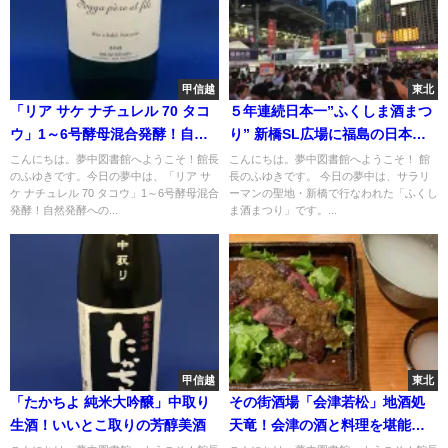
甲信越
東北
「リア サケ ナチュレル 70 タコ
５年連続日本一”ふくしま酒まつ
ウ」1～6号酵母混合発酵！自然
り” 新橋SL広場に福島の日本酒
発酵への挑戦は続く…
158銘柄が集結！
こんにちは。夢中図書館へようこそ！館長
こんにちは。夢中図書館へようこそ！ 館
のふゆきです。今日の夢中は、「リア サ
長のふゆきです。 今日の夢中は、サラリ
ケ ナチュレル 70 タコウ」1～6号酵母混合
ーマンの聖地・新橋で行なわれた「ふくし
発酵！自然発酵への...
ま酒まつり」です。...
甲信越
東北
「たかちよ 純米大吟醸」中取り
その街酒場「会津若松」地酒処
生酒！いいとこ取りの芳醇美酒
天竜！会津の酒と料理を堪能、
絶品馬肉料理も