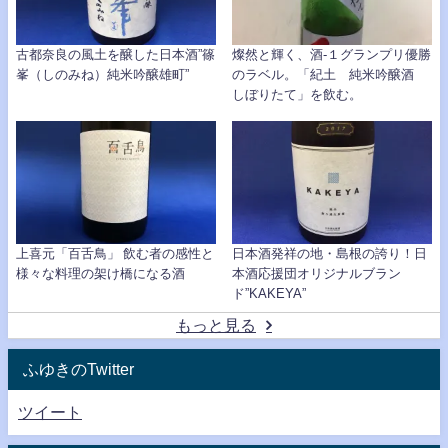
古都奈良の風土を醸した日本酒”篠
燦然と輝く、酒-１グランプリ優勝
峯（しのみね）純米吟醸雄町”
のラベル。「紀土 純米吟醸酒
しぼりたて」を飲む。
上喜元「百舌鳥」 飲む者の感性と
日本酒発祥の地・島根の誇り！日
様々な料理の架け橋になる酒
本酒応援団オリジナルブラン
ド”KAKEYA”
もっと見る
ふゆきのTwitter
ツイート