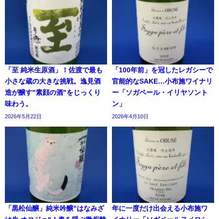
「至 純米生原酒」！佐渡で最も
「100年前」を冠したレガシーで
小さな蔵の大きな挑戦。逸見酒
官能的なSAKE…小布施ワイナリ
造が醸す"素顔の酒"をじっくり
ー「ソガペール・イリヤソント
味わう。
ン」
2026年5月22日
2026年4月10日
「黒松仙醸」純米吟醸"はなみざ
年に一度だけ出会える小布施ワ