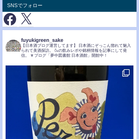
SNSでフォロー
fuyukigreen_sake
【日本酒ブログ運営してます】
日本酒にぞっこん惚れて魅入
られて美酒探訪。
🍶の飲みレポや銘柄情報を記事にして発
信。
🔽ブログ「夢中図書館 日本酒館」開館中！