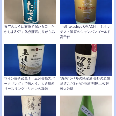
青空のように爽快で深い旨口「た
「59Takachiyo OMACHI」！オマ
かちよSKY」氷点貯蔵おりがらみ
チスト歓喜のシャンパンゴールド
高千代
ワイン好き必見！「五月長根スパ
”寿来”ラベルの限定酒 長野の老舗
ークリング」で味わう、大迫町産
酒造こだわりの地酒”明鏡止水”純
リースリング・リオンの真髄
米大吟醸