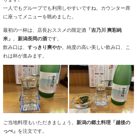
一人でもグループでも利用しやすいですね。カウンター席
に座ってメニューを眺めました。
最初の一杯は、店長おススメの限定酒
「吉乃川 爽彩純
米」
。
新潟長岡の酒
です。
飲み口は、
すっきり爽やか
。純度の高い美しい飲み口、こ
れは杯が進みます。
ご当地料理もいただきましょう。
新潟の郷土料理「越後の
っぺ」
を注文です。