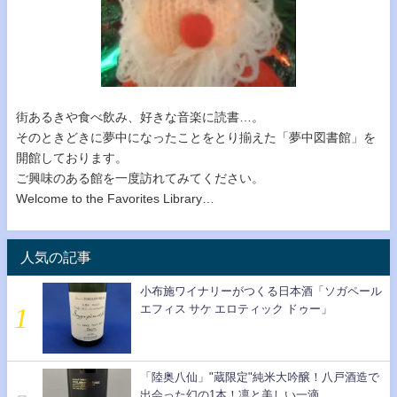
街あるきや食べ飲み、好きな音楽に読書…。
そのときどきに夢中になったことをとり揃えた「夢中図書館」を
開館しております。
ご興味のある館を一度訪れてみてください。
Welcome to the Favorites Library…
人気の記事
小布施ワイナリーがつくる日本酒「ソガペール
エフィス サケ エロティック ドゥー」
「陸奥八仙」"蔵限定"純米大吟醸！八戸酒造で
出会った幻の1本！凛と美しい一滴