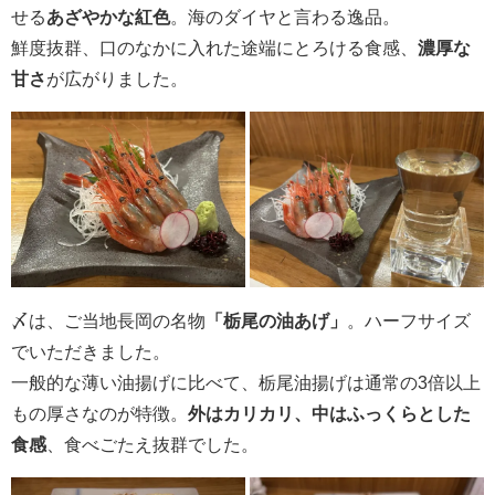
せる
あざやかな紅色
。海のダイヤと言わる逸品。
鮮度抜群、口のなかに入れた途端にとろける食感、
濃厚な
甘さ
が広がりました。
〆は、ご当地長岡の名物
「栃尾の油あげ」
。ハーフサイズ
でいただきました。
一般的な薄い油揚げに比べて、栃尾油揚げは通常の3倍以上
もの厚さなのが特徴。
外はカリカリ、中はふっくらとした
食感
、食べごたえ抜群でした。