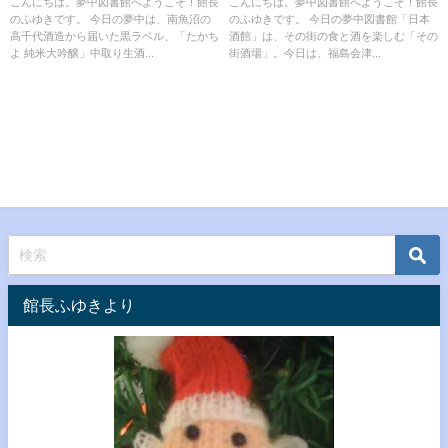
こんにちは。夢中図書館へようこそ！館長
こんにちは。夢中図書館へようこそ！館長
のふゆきです。 今日の夢中は、南魚沼の
のふゆきです。 今日の夢中図書館「日本
高千代酒造から届いた黒ラベル、「たかち
酒館」は、その街の食と酒を楽しむ「その
よ 純米大吟醸」中取り生酒...
街酒場」。今日は、福島会津...
館長ふゆきより