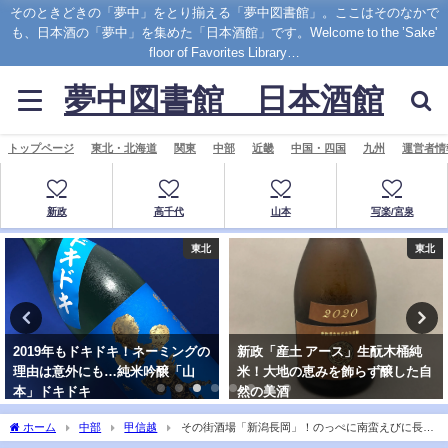
そのときどきの「夢中」をとり揃える「夢中図書館」。ここはそのなかで
も、日本酒の「夢中」を集めた「日本酒館」です。Welcome to the ’Sake'
floor of Favorites Library…
夢中図書館 日本酒館
トップページ
東北・北海道
関東
中部
近畿
中国・四国
九州
運営者情
新政
高千代
山本
写楽/宮泉
東北
東北
2019年もドキドキ！ネーミングの
新政「産土 アース」生酛木桶純
理由は意外にも…純米吟醸「山
米！大地の恵みを飾らず醸した自
本」ドキドキ
然の美酒
ホーム
中部
甲信越
その街酒場「新潟長岡」！のっぺに南蛮えびに長岡
の地酒も！新潟の郷土料理と美酒"長岡酒菜 星"