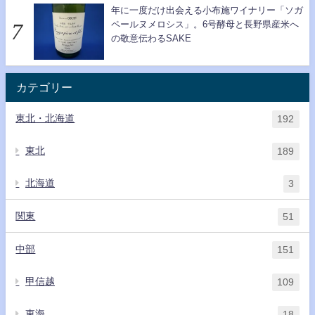
年に一度だけ出会える小布施ワイナリー「ソガ
ペールヌメロシス」。6号酵母と長野県産米へ
の敬意伝わるSAKE
カテゴリー
東北・北海道
192
東北
189
北海道
3
関東
51
中部
151
甲信越
109
東海
18