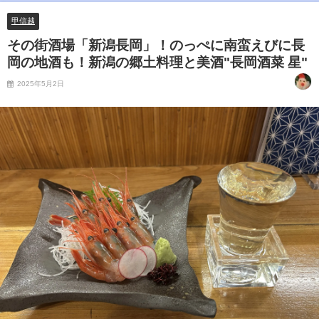
甲信越
その街酒場「新潟長岡」！のっぺに南蛮えびに長
岡の地酒も！新潟の郷土料理と美酒"長岡酒菜 星"
2025年5月2日