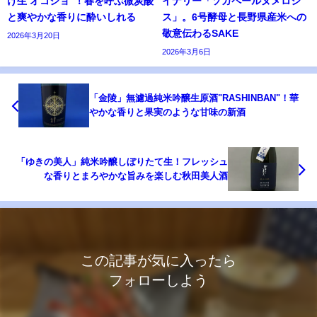
け生 オコジョ"！春を呼ぶ微炭酸
イナリー「ソガペールヌメロシ
と爽やかな香りに酔いしれる
ス」。6号酵母と長野県産米への
敬意伝わるSAKE
2026年3月20日
2026年3月6日
「金陵」無濾過純米吟醸生原酒"RASHINBAN"！華
やかな香りと果実のような甘味の新酒
「ゆきの美人」純米吟醸しぼりたて生！フレッシュ
な香りとまろやかな旨みを楽しむ秋田美人酒
この記事が気に入ったら
フォローしよう