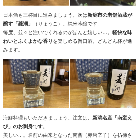
日本酒も三杯目に進みましょう。次は
新潟市の老舗酒蔵が
醸す「菱湖」
（りょうこ）。純米吟醸です。
毎度、並々と注いでくれるのがほんと嬉しい…。
軽快な味
わいとふくよかな香り
を楽しめる旨口酒。どんどん杯が進
みます。
海鮮料理もいただきましょう。注文は、
新潟名産「南蛮え
び」のお刺身
です。
美しい…。名前の由来となった南蛮（赤唐辛子）を彷彿さ