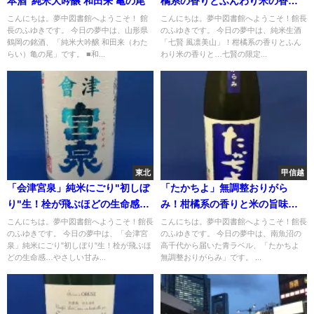
本酒”純米大吟醸 和田来 亀の尾”
橘系の香りとふんわり米の香り
と…七賢の限定酒
こんにちは。夢中図書館へようこそ！ 館
こんにちは。夢中図書館へようこそ！館長
長のふゆきです。 今日の夢中は、山形県
のふゆきです。 今日の夢中は、純米生酒
鶴岡の銘酒、「純米大吟醸 和田来（わた
「七賢 風凛美山」！柑橘系の香りとふん
らい）亀の尾」です。 ■和...
わり米の香りと…七賢の限定...
東北
甲信越
「会津宮泉」純米にごり"初しぼ
「たかちよ」無調整おりがら
り"生！栓が飛ぶほどの生命感…
み！柑橘系の香りと米の旨味
やさしい甘みも魅力の会津の新
と…
こんにちは。夢中図書館へようこそ！館長
こんにちは。夢中図書館へようこそ！館長
のふゆきです。 今日の夢中は、「会津宮
のふゆきです。 今日の夢中は、南魚沼の
酒
泉」純米にごり"初しぼり"生！栓が飛ぶほ
高千代から届いた青ラベル、「たかちよ
どの生命感…やさしい甘み...
無調整おりがらみ」です。 ...