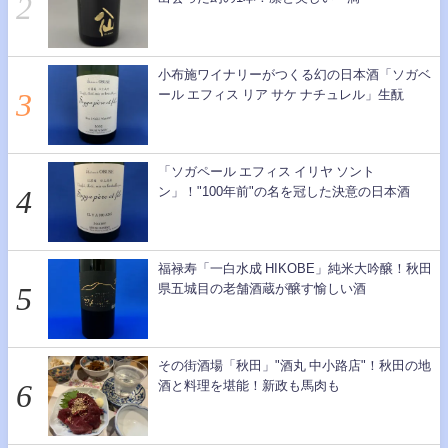
小布施ワイナリーがつくる幻の日本酒「ソガベ
ール エフィス リア サケ ナチュレル」生酛
「ソガペール エフィス イリヤ ソント
ン」！"100年前"の名を冠した決意の日本酒
福禄寿「一白水成 HIKOBE」純米大吟醸！秋田
県五城目の老舗酒蔵が醸す愉しい酒
その街酒場「秋田」"酒丸 中小路店"！秋田の地
酒と料理を堪能！新政も馬肉も