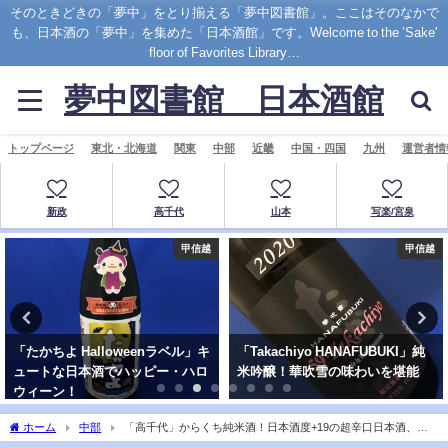
そのときどきの「夢中」をとり揃える「夢中図書館」。ここはそのなかで
も、日本酒の「夢中」を集めた「日本酒館」です。Welcome to the ’Sake'
floor of Favorites Library…
夢中図書館 日本酒館
トップページ
東北・北海道
関東
中部
近畿
中国・四国
九州
運営者情
新政
高千代
山本
写楽/宮泉
甲信越
甲信越
「たかちよ Halloweenラベル」キ
「Takachiyo HANAFUBUKI」純
ュートな日本酒でハッピー・ハロ
米吟醸！華吹雪の味わいを堪能
ウィーン！
ホーム
中部
「高千代」からくち純米酒！日本酒度+19の超辛口日本酒、そ
のキレに痺れろ…