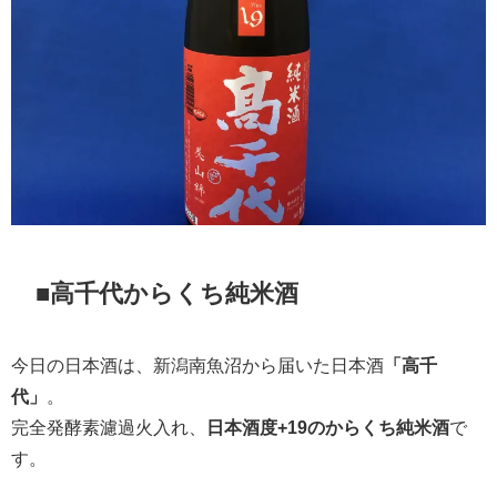
■高千代からくち純米酒
今日の日本酒は、新潟南魚沼から届いた日本酒
「高千
代」
。
完全発酵素濾過火入れ、
日本酒度+19のからくち純米酒
で
す。