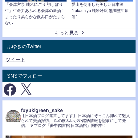
「会津宮泉 純米にごり 初しぼり
愛山を使用した美しい日本酒
生」生命力あふれる会津の新酒！
”Takachiyo 純米吟醸 無調整生原
まったり柔らかな飲み口がたまら
酒”
ない…
もっと見る
ふゆきのTwitter
ツイート
SNSでフォロー
fuyukigreen_sake
【日本酒ブログ運営してます】
日本酒にぞっこん惚れて魅入
られて美酒探訪。
🍶の飲みレポや銘柄情報を記事にして発
信。
🔽ブログ「夢中図書館 日本酒館」開館中！