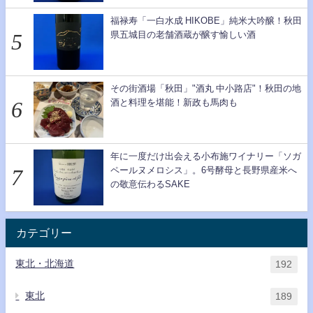
福禄寿「一白水成 HIKOBE」純米大吟醸！秋田
県五城目の老舗酒蔵が醸す愉しい酒
その街酒場「秋田」"酒丸 中小路店"！秋田の地
酒と料理を堪能！新政も馬肉も
年に一度だけ出会える小布施ワイナリー「ソガ
ペールヌメロシス」。6号酵母と長野県産米へ
の敬意伝わるSAKE
カテゴリー
東北・北海道
192
東北
189