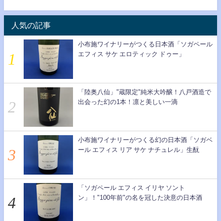
人気の記事
小布施ワイナリーがつくる日本酒「ソガペール
エフィス サケ エロティック ドゥー」
「陸奥八仙」"蔵限定"純米大吟醸！八戸酒造で
出会った幻の1本！凛と美しい一滴
小布施ワイナリーがつくる幻の日本酒「ソガベ
ール エフィス リア サケ ナチュレル」生酛
「ソガペール エフィス イリヤ ソント
ン」！"100年前"の名を冠した決意の日本酒