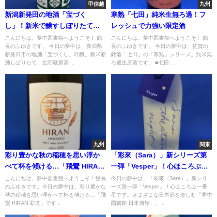
甲信越
九州
新潟新発田の地酒「宝づく
寒熟「七田」純米生無ろ過！フ
し」！新米で醸すしぼりたて新
レッシュで力強い限定酒
酒
こんにちは。夢中図書館へようこそ！ 館
こんにちは。夢中図書館へようこそ！ 館
長のふゆきです。 今日の夢中は、新潟県
長のふゆきです。 今日の夢中は、佐賀の
新発田市の地酒「宝づくし」吟醸。新米新
銘酒「七田」の「寒熟」シリーズ。純米無
酒しぼりたて、生貯蔵原酒 ...
ろ過生原酒です。 ■七田 ...
九州
関東
彩り豊かな秋の稲穂を思い浮か
「彩來（Sara）」新シリーズ第
べて杯を傾ける…「飛鸞 HIRAN
一弾「Vesper」！心ほころぶ一
彩道」
番星
こんにちは。夢中図書館へようこそ！館長
今日の夢中は、「彩來（Sara）」新シリ
のふゆきです。今日の夢中は、彩り豊かな
ーズ第一弾「Vesper」！心ほころぶ一番
秋の稲穂を思い浮かべて杯を傾ける…「飛
星です。さまざまな日本酒を楽しむ「夢中
鸞 HIRAN 彩道」です...
図書館 日本酒館」。...