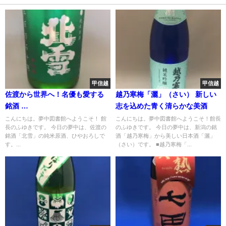
甲信越
甲信越
佐渡から世界へ！名優も愛する
越乃寒梅「灑」（さい） 新しい
銘酒
志を込めた青く清らかな美酒
"北雪 純米原酒 ひやおろし"
こんにちは。夢中図書館へようこそ！ 館
こんにちは。夢中図書館へようこそ！館長
長のふゆきです。 今日の夢中は、佐渡の
のふゆきです。 今日の夢中は、新潟の銘
銘酒「北雪」の純米原酒、ひやおろしで
酒「越乃寒梅」から美しい日本酒「灑」
す。...
（さい）です。 ■越乃寒梅「...