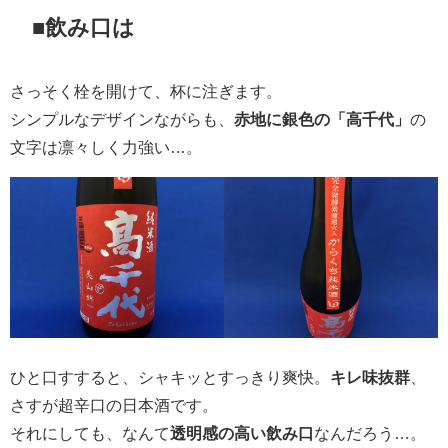
■飲み口は
さっそく栓を開けて、杯に注ぎます。
シンプルなデザインながらも、
赤地に銀色の「高千代」
の
文字は凛々しく力強い…。
ひと口すすると、シャキッとすっきり爽快。
キレ味抜群
、
さすが超辛口の日本酒です。
それにしても、なんて
透明感の高い飲み口
なんだろう…。