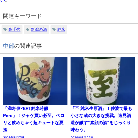
関連キーワード
高千代
新潟の酒
純米
中部
の関連記事
「満寿泉×ERI 純米吟醸
「至 純米生原酒」！佐渡で最も
Pero」！ジャケ買い必至。ペロ
小さな蔵の大きな挑戦。逸見酒
リと飲めちゃう超キュートな夏
造が醸す"素顔の酒"をじっくり
酒
味わう。
2026年8月7日
2026年5月22日