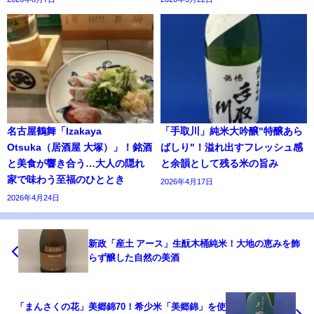
名古屋鶴舞「Izakaya
「手取川」純米大吟醸"特醸あら
Otsuka（居酒屋 大塚）」！銘酒
ばしり"！溢れ出すフレッシュ感
と美食が響き合う…大人の隠れ
と余韻として残る米の旨み
家で味わう至福のひととき
2026年4月17日
2026年4月24日
新政「産土 アース」生酛木桶純米！大地の恵みを飾
らず醸した自然の美酒
「まんさくの花」美郷錦70！希少米「美郷錦」を使