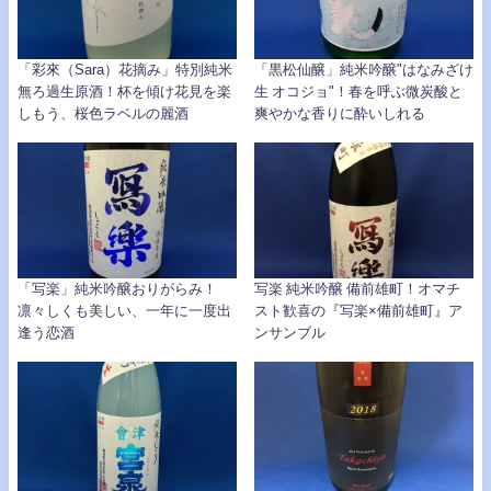
「彩來（Sara）花摘み」特別純米
「黒松仙醸」純米吟醸"はなみざけ
無ろ過生原酒！杯を傾け花見を楽
生 オコジョ"！春を呼ぶ微炭酸と
しもう、桜色ラベルの麗酒
爽やかな香りに酔いしれる
「写楽」純米吟醸おりがらみ！
写楽 純米吟醸 備前雄町！オマチ
凛々しくも美しい、一年に一度出
スト歓喜の『写楽×備前雄町』ア
逢う恋酒
ンサンブル