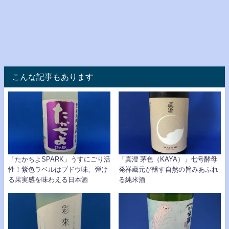
こんな記事もあります
「たかちよSPARK」うすにごり活
「真澄 茅色（KAYA）」七号酵母
性！紫色ラベルはブドウ味、弾け
発祥蔵元が醸す自然の旨みあふれ
る果実感を味わえる日本酒
る純米酒