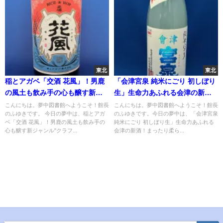
東北
東北
稲とアガベ「交酒 花風」！男鹿
「会津宮泉 純米にごり 初しぼり
の風土も飲み手の心も醸す新ジ
生」生命力あふれる会津の新
ャンル"クラフトサケ"
酒！まったり柔らかな飲み口が
こんにちは。夢中図書館へようこそ！館長
こんにちは。夢中図書館へようこそ！館長
のふゆきです。 今日の夢中は、稲とアガ
のふゆきです。今日の夢中は、「会津宮泉
たまらない…
ベ「交酒 花風」！男鹿の風土も飲み手の
純米にごり 初しぼり生」生命力あふれる
心も醸す新ジャンル"クラフ...
会津の新酒！まったり柔ら...