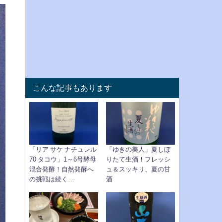
こんな記事もあります
「リア サケ ナチュレル
「ゆきの美人」夏しぼ
70 タコウ」1～6号酵母
りたて生酒！フレッシ
混合発酵！自然発酵へ
ュ＆スッキリ、夏の甘
の挑戦は続く…
酒