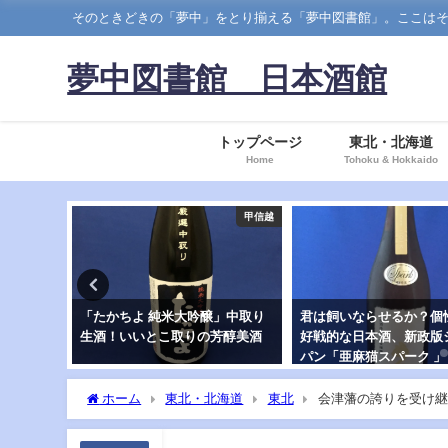
そのときどきの「夢中」をとり揃える「夢中図書館」。ここはそのなかでも、日本酒の
夢中図書館 日本酒館
トップページ
東北・北海道
Home
Tohoku & Hokkaido
甲信越
東北
」中取り
君は飼いならせるか？個性的で
「59Takachiyo OMAC
芳醇美酒
好戦的な日本酒、新政版シャン
マチスト歓喜のシャンパ
パン「亜麻猫スパーク 」
ルド高千代
ホーム
東北・北海道
東北
会津藩の誇りを受け継