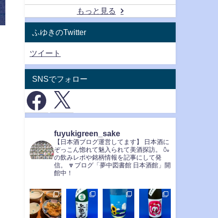
もっと見る
ふゆきのTwitter
ツイート
SNSでフォロー
fuyukigreen_sake
【日本酒ブログ運営してます】
日本酒に
ぞっこん惚れて魅入られて美酒探訪。
🍶
の飲みレポや銘柄情報を記事にして発
信。
🔽ブログ「夢中図書館 日本酒館」開
館中！