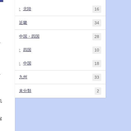
北陸
16
近畿
34
中国・四国
28
で
四国
10
中国
18
町
九州
33
未分類
2
れ
寧