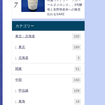
布施ワイナリー「ソガペ
ールヌメロシス」。6号酵
母と長野県産米への敬意
伝わるSAKE
カテゴリー
東北・北海道
192
東北
189
北海道
3
関東
51
中部
150
甲信越
109
東海
18