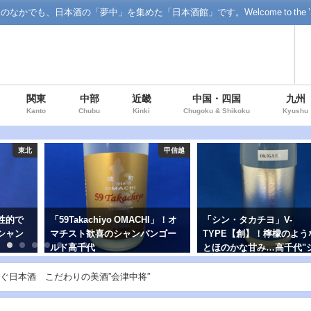
「夢中」を集めた「日本酒館」です。Welcome to the ’Sake' floor o
関東
中部
近畿
中国・四国
九州
Kanto
Chubu
Kinki
Chugoku & Shikoku
Kyushu
甲信越
甲信越
HI」！オ
「シン・タカチヨ」V-
山本「天杉」山廃純米！
ンゴー
TYPE【創】！檸檬のような酸味
田杉の木桶で仕込んだ限
とほのかな甘み…高千代"シン"シ
リーズ
ぐ日本酒 こだわりの美酒”会津中将”