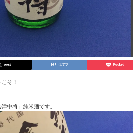
post
はてブ
Pocket
うこそ！
会津中将」純米酒です。