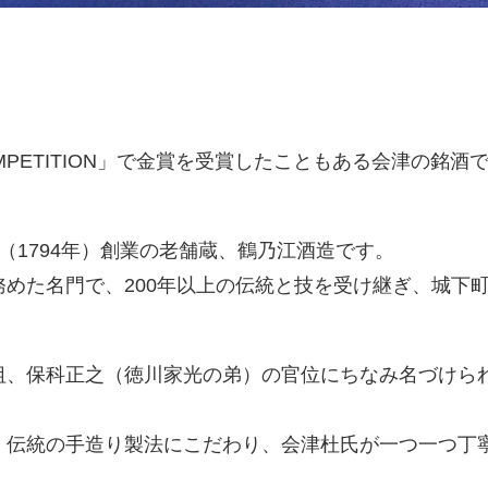
MPETITION」で金賞を受賞したこともある会津の銘酒
（1794年）創業の老舗蔵、鶴乃江酒造です。
めた名門で、200年以上の伝統と技を受け継ぎ、城下
祖、保科正之（徳川家光の弟）の官位にちなみ名づけら
、伝統の手造り製法にこだわり、会津杜氏が一つ一つ丁