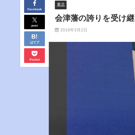
東北
Facebook
会津藩の誇りを受け継
post
2018年3月2日
はてブ
Pocket