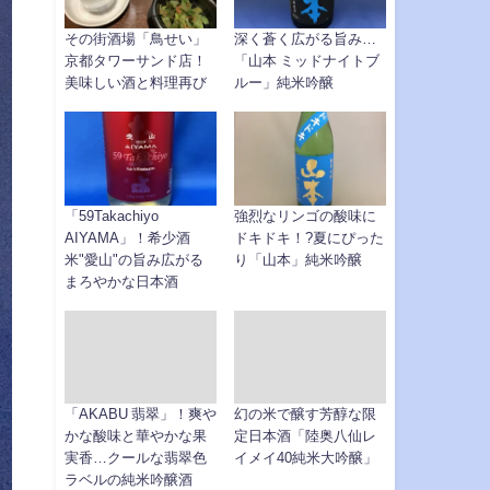
その街酒場「鳥せい」
深く蒼く広がる旨み…
京都タワーサンド店！
「山本 ミッドナイトブ
美味しい酒と料理再び
ルー」純米吟醸
「59Takachiyo
強烈なリンゴの酸味に
AIYAMA」！希少酒
ドキドキ！?夏にぴった
米"愛山"の旨み広がる
り「山本」純米吟醸
まろやかな日本酒
「AKABU 翡翠」！爽や
幻の米で醸す芳醇な限
かな酸味と華やかな果
定日本酒「陸奥八仙レ
実香…クールな翡翠色
イメイ40純米大吟醸」
ラベルの純米吟醸酒