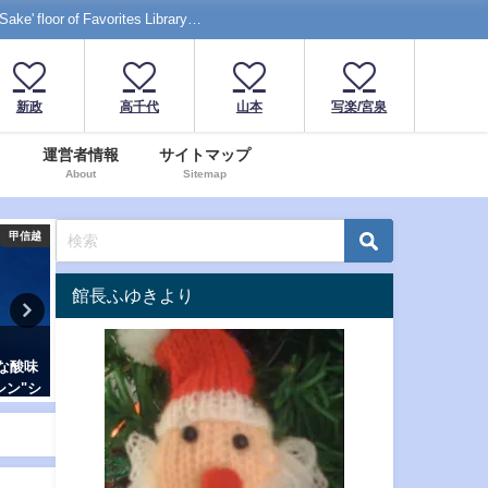
f Favorites Library…
新政
高千代
山本
写楽/宮泉
運営者情報
サイトマップ
About
Sitemap
東北
甲信越
館長ふゆきより
天然秋
「高千代」の夏酒！純米酒おり
「たかちよ ストロベリーム
定酒
がらみ美山錦、キリリと爽やか
ン」無ろ過生原酒！甘さが
辛口生原酒
のキュートなお酒