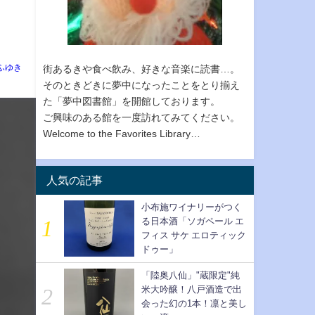
ふゆき
街あるきや食べ飲み、好きな音楽に読書…。
そのときどきに夢中になったことをとり揃え
た「夢中図書館」を開館しております。
ご興味のある館を一度訪れてみてください。
Welcome to the Favorites Library…
人気の記事
小布施ワイナリーがつく
る日本酒「ソガペール エ
フィス サケ エロティック
ドゥー」
「陸奥八仙」"蔵限定"純
米大吟醸！八戸酒造で出
会った幻の1本！凛と美し