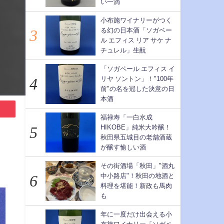
い一滴
小布施ワイナリーがつく
る幻の日本酒「ソガベー
ル エフィス リア サケ ナ
チュレル」生酛
「ソガペール エフィス イ
リヤ ソントン」！"100年
前"の名を冠した決意の日
本酒
福禄寿「一白水成
HIKOBE」純米大吟醸！
秋田県五城目の老舗酒蔵
が醸す愉しい酒
その街酒場「秋田」"酒丸
中小路店"！秋田の地酒と
料理を堪能！新政も馬肉
も
年に一度だけ出会える小