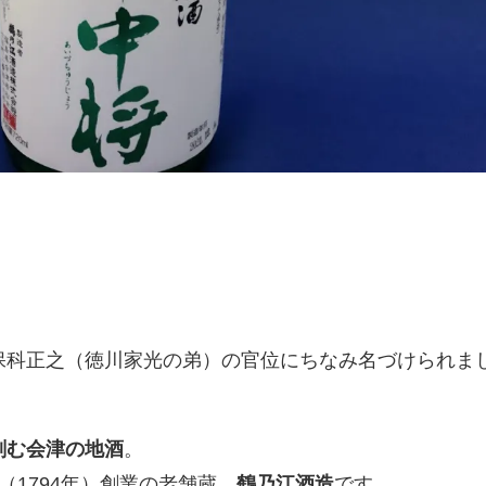
保科正之（徳川家光の弟）の官位にちなみ名づけられま
刻む会津の地酒
。
（1794年）創業の老舗蔵、
鶴乃江酒造
です。