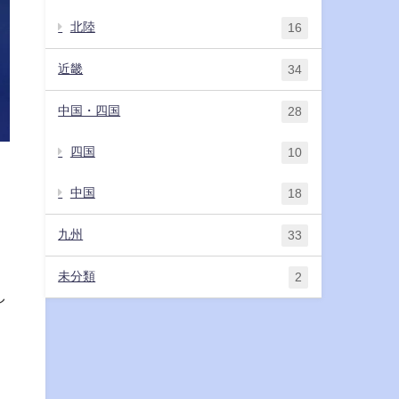
北陸
16
近畿
34
中国・四国
28
四国
10
中国
18
九州
33
未分類
2
し