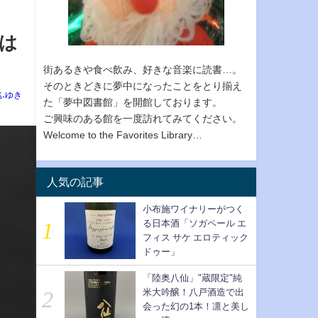
は
街あるきや食べ飲み、好きな音楽に読書…。
そのときどきに夢中になったことをとり揃え
ふゆき
た「夢中図書館」を開館しております。
ご興味のある館を一度訪れてみてください。
Welcome to the Favorites Library…
人気の記事
小布施ワイナリーがつく
る日本酒「ソガペール エ
フィス サケ エロティック
ドゥー」
「陸奥八仙」"蔵限定"純
米大吟醸！八戸酒造で出
会った幻の1本！凛と美し