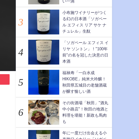
い一滴
小布施ワイナリーがつく
る幻の日本酒「ソガベー
ル エフィス リア サケ ナ
チュレル」生酛
「ソガペール エフィス イ
リヤ ソントン」！"100年
前"の名を冠した決意の日
本酒
福禄寿「一白水成
HIKOBE」純米大吟醸！
秋田県五城目の老舗酒蔵
が醸す愉しい酒
その街酒場「秋田」"酒丸
中小路店"！秋田の地酒と
料理を堪能！新政も馬肉
も
年に一度だけ出会える小