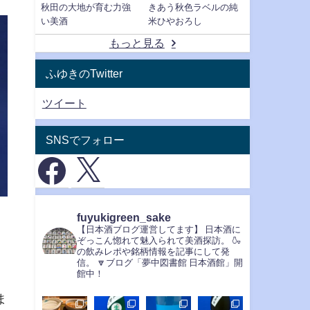
秋田の大地が育む力強
きあう秋色ラベルの純
い美酒
米ひやおろし
もっと見る
ふゆきのTwitter
ツイート
SNSでフォロー
fuyukigreen_sake
【日本酒ブログ運営してます】
日本酒に
ぞっこん惚れて魅入られて美酒探訪。
🍶
の飲みレポや銘柄情報を記事にして発
信。
🔽ブログ「夢中図書館 日本酒館」開
館中！
ま