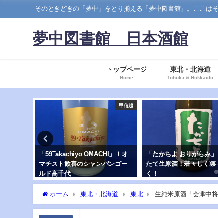
そのときどきの「夢中」をとり揃える「夢中図書館」。ここはそのなかでも、日本酒の
夢中図書館 日本酒館
トップページ
東北・北海道
Home
Tohoku & Hokkaido
北
甲信越
甲信越
「59Takachiyo OMACHI」！オ
「たかちよ おりがらみ」しぼり
マチスト歓喜のシャンパンゴー
たて生原酒！若々しく凛々し
ルド高千代
く！
ホーム
東北・北海道
東北
生純米原酒「会津中将