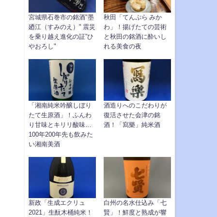
宮城県石巻市の銘酒"墨
秋田「てんぷら みか
廼江（すみのえ）" 震災
わ」！揚げたての芸術
を乗り越え進化の証”ひ
と秋田の銘酒に酔いし
やおろし"
れる美食の夜
「湘南純米吟醸しぼり
酒造りへのこだわりが
たて生原酒」！ふんわ
復活させた会津の銘
り甘味とキリリ酸味…
酒！「寫樂」純米酒
100年200年先も飲みた
い湘南美酒
新政「生成エクリュ
白州の名水仕込み「七
2021」生酛木桶純米！
賢」！鮮度と熟成が響