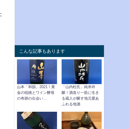
た
こんな記事もあります
り
山本「和韻」2021！黄
「山内杜氏」純米吟
金の稲穂とワイン酵母
醸！酒造り一筋に生き
の奇跡の出会い…
る蔵人が醸す地元愛あ
ふれる地酒