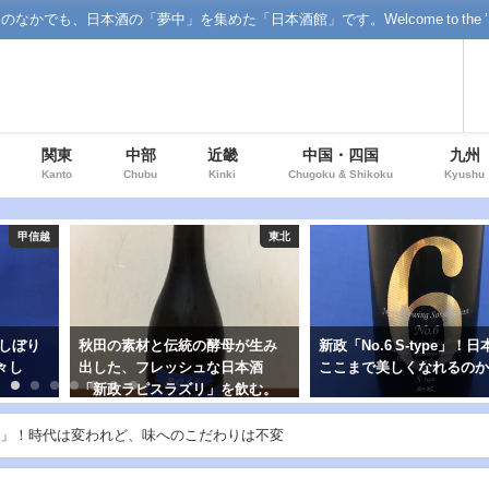
「夢中」を集めた「日本酒館」です。Welcome to the ’Sake' floor o
関東
中部
近畿
中国・四国
九州
Kanto
Chubu
Kinki
Chugoku & Shikoku
Kyushu
東北
東北
秋田の素材と伝統の酵母が生み
新政「No.6 S-type」！日本酒は
出した、フレッシュな日本酒
ここまで美しくなれるのか…
「新政ラピスラズリ」を飲む。
」！時代は変われど、味へのこだわりは不変