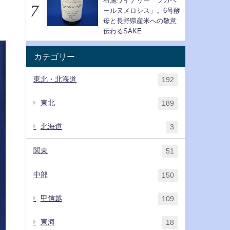
布施ワイナリー「ソガペ
ールヌメロシス」。6号酵
母と長野県産米への敬意
伝わるSAKE
カテゴリー
東北・北海道
192
東北
189
北海道
3
関東
51
中部
150
甲信越
109
東海
18