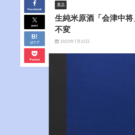
東北
Facebook
生純米原酒「会津中将
post
不変
2022年7月22日
はてブ
Pocket