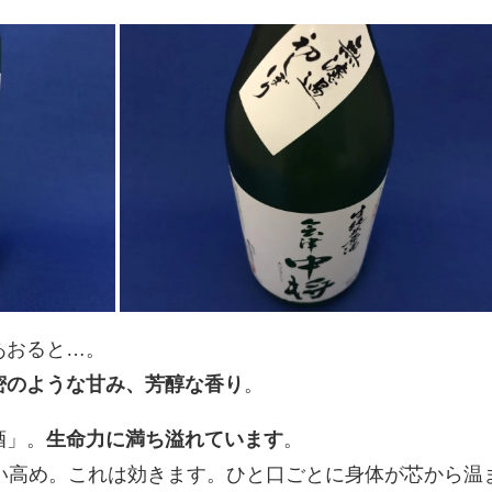
あおると…。
密のような甘み、芳醇な香り
。
酒」。
生命力に満ち溢れています
。
ょい高め。これは効きます。ひと口ごとに身体が芯から温