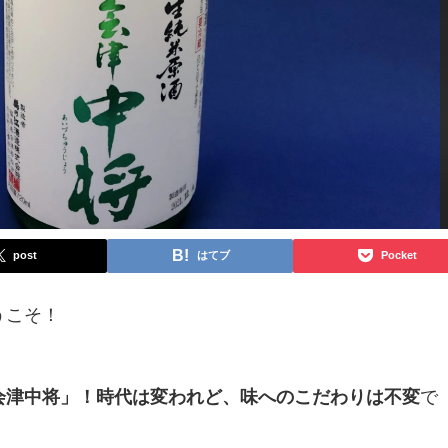
post
はてブ
Pocket
うこそ！
会津中将」！時代は変われど、味へのこだわりは不変
で