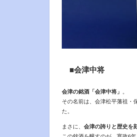
■会津中将
会津の銘酒「会津中将」
。
その名前は、会津松平藩祖・
た。
まさに、
会津の誇りと歴史を
この銘酒を醸すのが、寛政6年