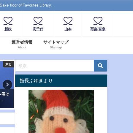
f Favorites Library…
新政
高千代
山本
写楽/宮泉
運営者情報
サイトマップ
About
Sitemap
甲信越
甲信越
館長ふゆきより
甘い愛をあなたに。ハートマー
「シン・タカチヨ」V-
クの日本酒”たかちよ”無ろ過生
TYPE【創】！檸檬のような酸味
原酒
とほのかな甘み…高千代"シン"シ
リーズ