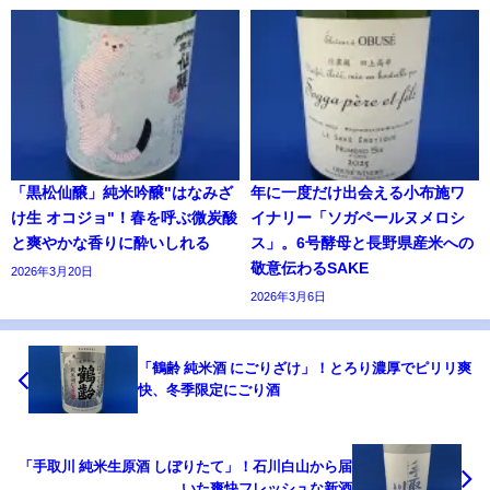
「黒松仙醸」純米吟醸"はなみざ
年に一度だけ出会える小布施ワ
け生 オコジョ"！春を呼ぶ微炭酸
イナリー「ソガペールヌメロシ
と爽やかな香りに酔いしれる
ス」。6号酵母と長野県産米への
敬意伝わるSAKE
2026年3月20日
2026年3月6日
「鶴齢 純米酒 にごりざけ」！とろり濃厚でピリリ爽
快、冬季限定にごり酒
「手取川 純米生原酒 しぼりたて」！石川白山から届
いた爽快フレッシュな新酒