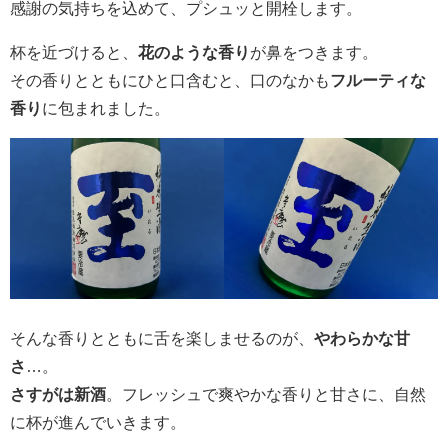
感謝の気持ちを込めて、プシュッと開栓します。
杯を近づけると、
花のような香り
が鼻をつきます。
その香りとともにひと口含むと、口のなかも
フルーティな
香り
に包まれました。
そんな香りとともに舌を楽しませるのが、
やわらかな甘
さ
…。
さすがは新酒
。フレッシュで爽やかな香りと甘さに、自然
に杯が進んでいきます。