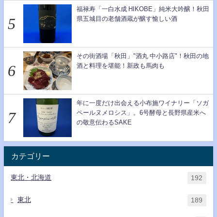
福禄寿「一白水成 HIKOBE」純米大吟醸！秋田
県五城目の老舗酒蔵が醸す愉しい酒
その街酒場「秋田」"酒丸 中小路店"！秋田の地
酒と料理を堪能！新政も馬肉も
年に一度だけ出会える小布施ワイナリー「ソガ
ペールヌメロシス」。6号酵母と長野県産米へ
の敬意伝わるSAKE
カテゴリー
東北・北海道
192
東北
189