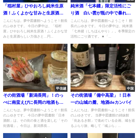
「稲村屋」ひやおろし純米生原
純米酒「七本鑓」限定活性にご
酒！ふくよかな甘みと生原酒ら
り酒 白い雲が瓶の中で暴れ
しい力強さと…円熟の一杯
る？生きた日本酒！
こんにちは。夢中図書館へようこそ！館長
こんにちは。夢中図書館へようこそ！ 館
のふゆきです。 今日の夢中は、「稲村
長のふゆきです。 今日の夢中は、純米酒
屋」ひやおろし純米生原酒！ふくよかな甘
「七本鑓（しちほんやり）」。冬季限定の
みと生原酒らしい力強さと…円...
活性にごり酒です。 ■ 「...
甲信越
中国
その街酒場「新潟長岡」！のっ
その街酒場「備中高梁」！日本
ぺに南蛮えびに長岡の地酒も！
一の山城の麓、地酒deカンパイ
新潟の郷土料理と美酒"長岡酒菜
こんにちは。夢中図書館へようこそ！館長
こんにちは。夢中図書館へようこそ！館長
のふゆきです。 今日の夢中図書館「日本
のふゆきです。 当夢中図書館の姉妹館
星"
酒館」は、その街の食と酒を楽しむ「その
「街あるき館」で進めている企画、城を巡
街酒場」。今日は、新潟県長...
るぶらり旅、略して「城ぶら」...