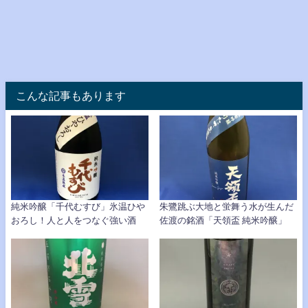
こんな記事もあります
純米吟醸「千代むすび」氷温ひや
朱鷺跳ぶ大地と蛍舞う水が生んだ
おろし！人と人をつなぐ強い酒
佐渡の銘酒「天領盃 純米吟醸」