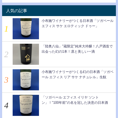
人気の記事
小布施ワイナリーがつくる日本酒「ソガペール
エフィス サケ エロティック ドゥー」
「陸奥八仙」"蔵限定"純米大吟醸！八戸酒造で
出会った幻の1本！凛と美しい一滴
小布施ワイナリーがつくる幻の日本酒「ソガベ
ール エフィス リア サケ ナチュレル」生酛
「ソガペール エフィス イリヤ ソント
ン」！"100年前"の名を冠した決意の日本酒