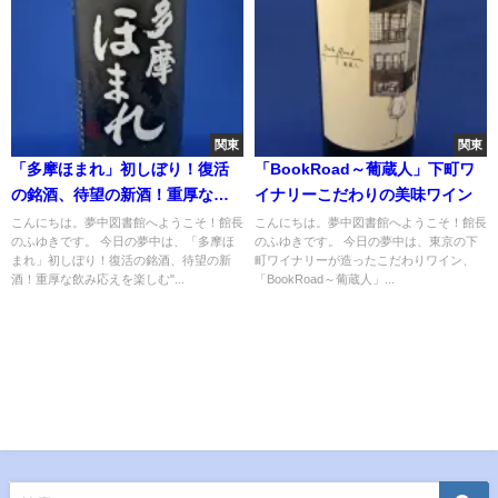
関東
関東
「多摩ほまれ」初しぼり！復活
「BookRoad～葡蔵人」下町ワ
の銘酒、待望の新酒！重厚な飲
イナリーこだわりの美味ワイン
み応えを楽しむ"しぼりたて生
こんにちは。夢中図書館へようこそ！館長
こんにちは。夢中図書館へようこそ！館長
のふゆきです。 今日の夢中は、「多摩ほ
のふゆきです。 今日の夢中は、東京の下
酒"
まれ」初しぼり！復活の銘酒、待望の新
町ワイナリーが造ったこだわりワイン、
酒！重厚な飲み応えを楽しむ"...
「BookRoad～葡蔵人」...