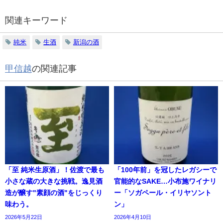
関連キーワード
純米
生酒
新潟の酒
甲信越
の関連記事
「至 純米生原酒」！佐渡で最も
「100年前」を冠したレガシーで
小さな蔵の大きな挑戦。逸見酒
官能的なSAKE…小布施ワイナリ
造が醸す"素顔の酒"をじっくり
ー「ソガペール・イリヤソント
味わう。
ン」
2026年5月22日
2026年4月10日