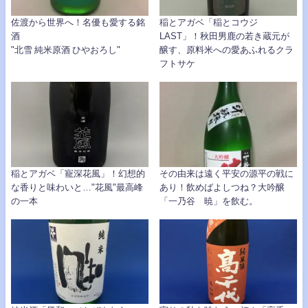
佐渡から世界へ！名優も愛する銘
稲とアガベ「稲とコウジ
酒
LAST」！秋田男鹿の若き蔵元が
"北雪 純米原酒 ひやおろし"
醸す、原料米への愛あふれるクラ
フトサケ
稲とアガベ「寵深花風」！幻想的
その由来は遠く平安の源平の戦に
な香りと味わいと…"花風"最高峰
あり！飲めばよしつね？大吟醸
の一本
「一乃谷 暁」を飲む。