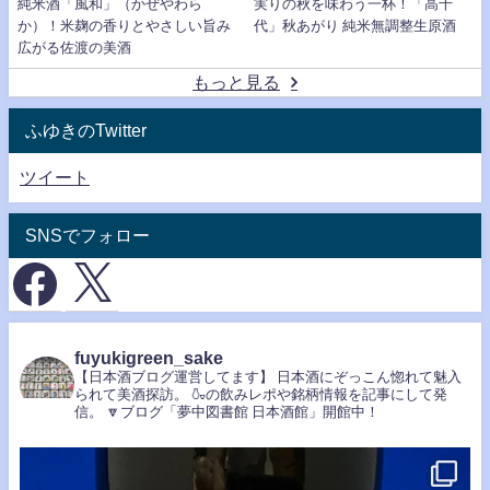
純米酒「風和」（かぜやわら
実りの秋を味わう一杯！「高千
か）！米麹の香りとやさしい旨み
代」秋あがり 純米無調整生原酒
広がる佐渡の美酒
もっと見る
ふゆきのTwitter
ツイート
SNSでフォロー
fuyukigreen_sake
【日本酒ブログ運営してます】
日本酒にぞっこん惚れて魅入
られて美酒探訪。
🍶の飲みレポや銘柄情報を記事にして発
信。
🔽ブログ「夢中図書館 日本酒館」開館中！