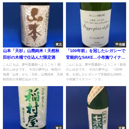
東北
甲信越
山本「天杉」山廃純米！天然秋
「100年前」を冠したレガシーで
田杉の木桶で仕込んだ限定酒
官能的なSAKE…小布施ワイナリ
ー「ソガペール・イリヤソント
こんにちは。夢中図書館へようこそ！ 館
こんにちは。夢中図書館へようこそ！館長
長のふゆきです。 今日の夢中は、秋田の
のふゆきです。 今日の夢中は、「100年
ン」
地酒「山本」から「天杉」山廃純米、天然
前」を冠したレガシーで官能的なSAKE…
秋田杉の木桶仕込みです。 ...
小布施ワイナリー「ソガ...
東北
近畿