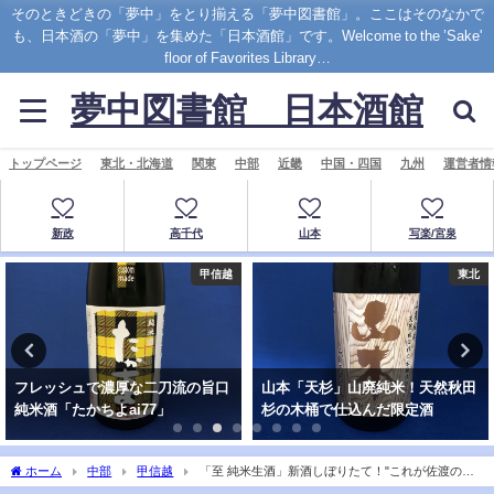
そのときどきの「夢中」をとり揃える「夢中図書館」。ここはそのなかで
も、日本酒の「夢中」を集めた「日本酒館」です。Welcome to the ’Sake'
floor of Favorites Library…
夢中図書館 日本酒館
トップページ
東北・北海道
関東
中部
近畿
中国・四国
九州
運営者情
新政
高千代
山本
写楽/宮泉
甲信越
東北
フレッシュで濃厚な二刀流の旨口
山本「天杉」山廃純米！天然秋田
純米酒「たかちよai77」
杉の木桶で仕込んだ限定酒
ホーム
中部
甲信越
「至 純米生酒」新酒しぼりたて！"これが佐渡の地
酒"と蔵人の思い結実の新酒