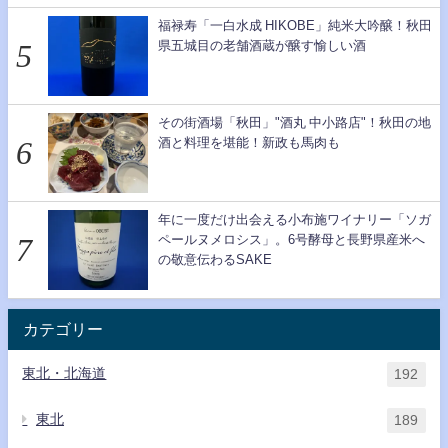
福禄寿「一白水成 HIKOBE」純米大吟醸！秋田
県五城目の老舗酒蔵が醸す愉しい酒
その街酒場「秋田」"酒丸 中小路店"！秋田の地
酒と料理を堪能！新政も馬肉も
年に一度だけ出会える小布施ワイナリー「ソガ
ペールヌメロシス」。6号酵母と長野県産米へ
の敬意伝わるSAKE
カテゴリー
東北・北海道
192
東北
189