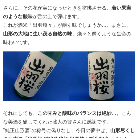
さらに、その花が実になったときを彷彿させる、
若い果実
のような酸味
が舌の上で弾けます。
これが酒米「出羽燦々」が醸す味でしょうか…。まさに、
山形の大地に生い茂る自然の味
、燦々と輝くような生命の
味わいです。
それにしても、
この甘みと酸味のバランスは絶妙
…。こん
な美酒を醸してくれた蔵人の皆さんに感謝です。
"純正山形酒"の称号に偽りなし、今日の夢中は、
山形尽くし