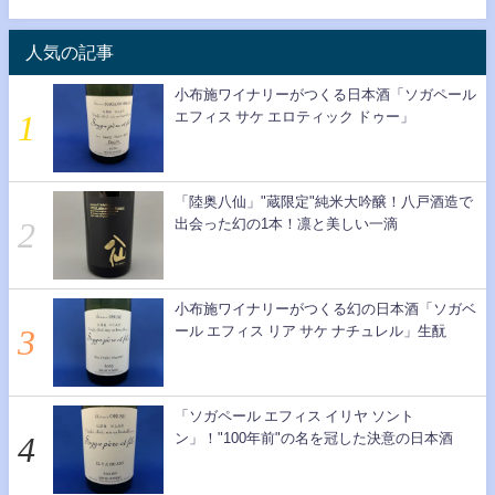
人気の記事
小布施ワイナリーがつくる日本酒「ソガペール
エフィス サケ エロティック ドゥー」
「陸奥八仙」"蔵限定"純米大吟醸！八戸酒造で
出会った幻の1本！凛と美しい一滴
小布施ワイナリーがつくる幻の日本酒「ソガベ
ール エフィス リア サケ ナチュレル」生酛
「ソガペール エフィス イリヤ ソント
ン」！"100年前"の名を冠した決意の日本酒