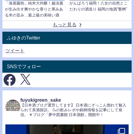
「湊屋藤助」純米大吟醸！越淡麗
がんばろう福岡！八女の自然とこ
が生み出す爽やかな香りと厚みあ
だわりの酒造り 福岡の地酒”繁桝”
る米の旨み…最上級の美味い酒
もっと見る
ふゆきのTwitter
ツイート
SNSでフォロー
fuyukigreen_sake
【日本酒ブログ運営してます】
日本酒にぞっこん惚れて魅入
られて美酒探訪。
🍶の飲みレポや銘柄情報を記事にして発
信。
🔽ブログ「夢中図書館 日本酒館」開館中！