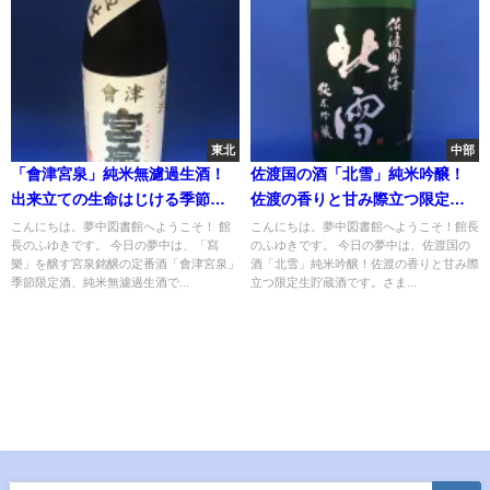
東北
中部
「會津宮泉」純米無濾過生酒！
佐渡国の酒「北雪」純米吟醸！
出来立ての生命はじける季節限
佐渡の香りと甘み際立つ限定生
定酒
貯蔵酒
こんにちは。夢中図書館へようこそ！ 館
こんにちは。夢中図書館へようこそ！館長
長のふゆきです。 今日の夢中は、「寫
のふゆきです。 今日の夢中は、佐渡国の
樂」を醸す宮泉銘醸の定番酒「會津宮泉」
酒「北雪」純米吟醸！佐渡の香りと甘み際
季節限定酒、純米無濾過生酒で...
立つ限定生貯蔵酒です。さま...