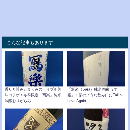
こんな記事もあります
香りと旨みとまろみのトリプル美
「彩來（Sara）純米吟醸 うす
味コラボ！冬季限定「写楽」純米
霧」！絹のような飲み口にFallin’
吟醸おりがらみ
Love Again…