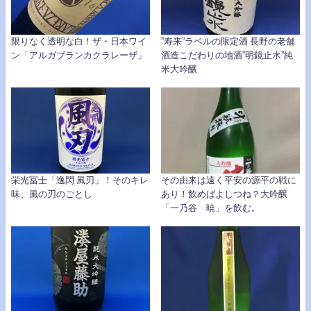
限りなく透明な白！ザ・日本ワイ
”寿来”ラベルの限定酒 長野の老舗
ン「アルガブランカクラレーザ」
酒造こだわりの地酒”明鏡止水”純
米大吟醸
栄光冨士「逸閃 風刃」！そのキレ
その由来は遠く平安の源平の戦に
味、風の刃のごとし
あり！飲めばよしつね？大吟醸
「一乃谷 暁」を飲む。