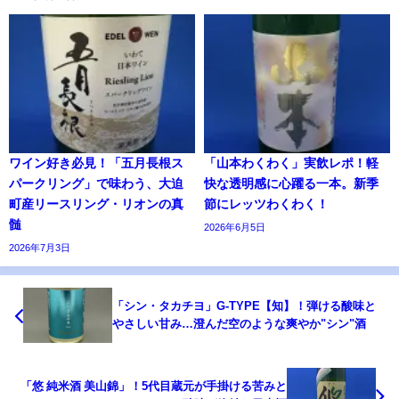
ワイン好き必見！「五月長根ス
「山本わくわく」実飲レポ！軽
パークリング」で味わう、大迫
快な透明感に心躍る一本。新季
町産リースリング・リオンの真
節にレッツわくわく！
髄
2026年6月5日
2026年7月3日
「シン・タカチヨ」G-TYPE【知】！弾ける酸味と
やさしい甘み…澄んだ空のような爽やか"シン"酒
「悠 純米酒 美山錦」！5代目蔵元が手掛ける苦みと