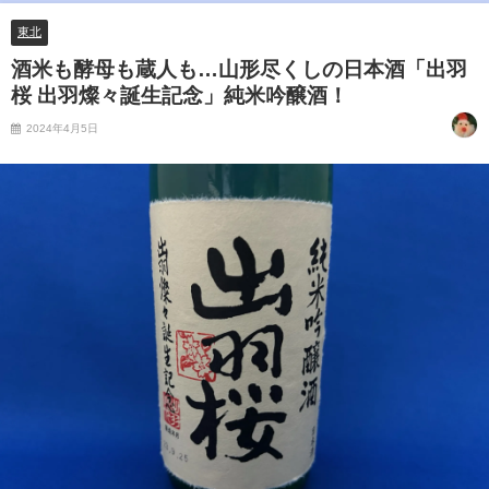
東北
酒米も酵母も蔵人も…山形尽くしの日本酒「出羽
桜 出羽燦々誕生記念」純米吟醸酒！
2024年4月5日