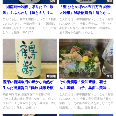
関東
関東
「湘南純米吟醸しぼりたて生原
「聖 ひとめぼれ×五百万石 純米
酒」！ふんわり甘味とキリリ酸
大吟醸」試験醸造酒！清らかな
味…100年200年先も飲みたい湘
酸味とやさしい甘みと
こんにちは。夢中図書館へようこそ！館長
こんにちは。夢中図書館へようこそ！館長
のふゆきです。 今日の夢中は、「湘南純
のふゆきです。 今日の夢中は、「聖 ひと
南美酒
米吟醸しぼりたて生原酒」！ふんわり甘味
めぼれ×五百万石 純米大吟醸」試験醸造
とキリリ酸味…100年20...
酒！清らかな酸味とやさし...
甲信越
東海
雪深い新潟魚沼の豊かな自然が
その街酒場「愛知豊橋」花せ
生んだ淡麗旨口 ”鶴齢 純米吟醸”
ん！黒鯛、白子、黒面…美味し
い料理と美味しいお酒と
鶴齢 純米吟醸 創業享保二年 鶴齢の命…
こんにちは。夢中図書館へようこそ！館長
「米」本来の味を重視しながらも、軽くソ
のふゆきです。 今日の夢中図書館「日本
フトに仕上げ飲み飽きしない純米酒。香り
酒館」は、その街の食と酒を楽しむ「その
柔らかく、味わいは優しい...
街酒場」。今日は、愛知豊橋...