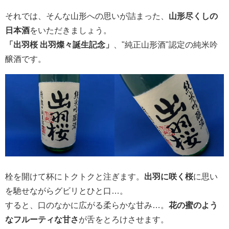
それでは、そんな山形への思いが詰まった、
山形尽くしの
日本酒
をいただきましょう。
「出羽桜 出羽燦々誕生記念」
、"純正山形酒"認定の純米吟
醸酒です。
栓を開けて杯にトクトクと注ぎます。
出羽に咲く桜
に思い
を馳せながらグビリとひと口…。
すると、口のなかに広がる柔らかな甘み…。
花の蜜のよう
なフルーティな甘さ
が舌をとろけさせます。