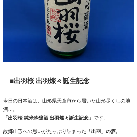
■
出羽桜 出羽燦々誕生記念
今日の日本酒は、山形県天童市から届いた山形尽くしの地
酒…。
「出羽桜 純米吟醸酒 出羽燦々誕生記念」
です。
故郷山形への思いがたっぷり詰まった
「出羽」の酒
。