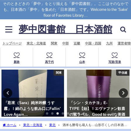
そのときどきの「夢中」をとり揃える「夢中図書館」。ここはそのなかで
も、日本酒の「夢中」を集めた「日本酒館」です。Welcome to the ’Sake'
floor of Favorites Library…
夢中図書館 日本酒館
トップページ
東北・北海道
関東
中部
近畿
中国・四国
九州
運営者情
新政
高千代
山本
写楽/宮泉
関東
甲信越
純米吟醸 うす
「シン・タカチヨ」E-
君は飼いならせ
み口にFallin’
TYPE【始】！エヴァファン歓喜
戦的な日本酒、
の紫ラベル、Good to evilな美酒
「亜麻猫スパーク
ホーム
東北・北海道
東北
酒米も酵母も蔵人も…山形尽くしの日本酒
「出羽桜 出羽燦々誕生記念」純米吟醸酒！