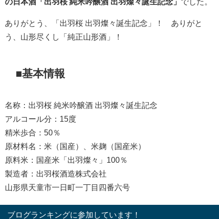
の日本酒「出羽桜 純米吟醸酒 出羽燦々誕生記念」
でした。
ありがとう、「出羽桜 出羽燦々誕生記念」！ ありがと
う、山形尽くし「純正山形酒」！
■基本情報
名称：出羽桜 純米吟醸酒 出羽燦々誕生記念
アルコール分：15度
精米歩合：50％
原材料名：米（国産）、米麹（国産米）
原料米：国産米「出羽燦々」100％
製造者：出羽桜酒造株式会社
山形県天童市一日町一丁目四番六号
ブログランキングに参加しています！