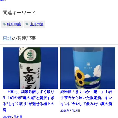
関連キーワード
純米吟醸
山形の酒
東北
の関連記事
「上喜元」純米吟醸しずく取り
純米酒「きくつか－陽－」！岩
生！幻の米"亀の尾"と贅沢すぎ
手雫石から届いた限定酒。キン
る"しずく取り"が魅せる極上の
キンに冷やして飲みたい夏の酒
滴
2026年7月17日
2026年7月24日