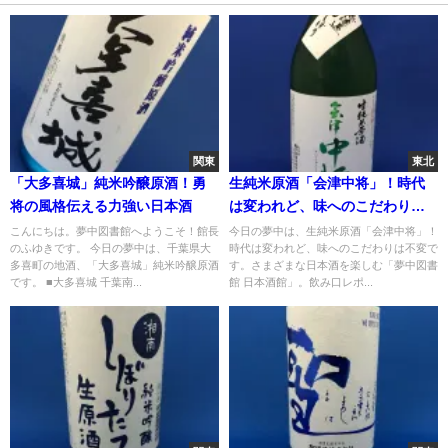
関東
東北
「大多喜城」純米吟醸原酒！勇
生純米原酒「会津中将」！時代
将の風格伝える力強い日本酒
は変われど、味へのこだわりは
不変
こんにちは。夢中図書館へようこそ！館長
今日の夢中は、生純米原酒「会津中将」！
のふゆきです。 今日の夢中は、千葉県大
時代は変われど、味へのこだわりは不変で
多喜町の地酒、「大多喜城」純米吟醸原酒
す。さまざまな日本酒を楽しむ「夢中図書
です。 ■大多喜城 千葉南...
館 日本酒館」。飲み口レポ...