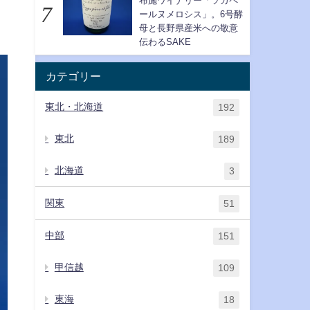
布施ワイナリー「ソガペ
ールヌメロシス」。6号酵
母と長野県産米への敬意
伝わるSAKE
カテゴリー
東北・北海道
192
東北
189
北海道
3
関東
51
中部
151
甲信越
109
東海
18