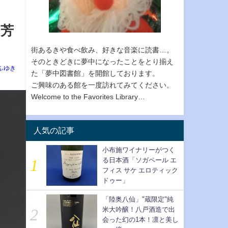
と芳
街あるきや食べ飲み、好きな音楽に読書…。
そのときどきに夢中になったことをとり揃え
ふゆき
た「夢中図書館」を開館しております。
ご興味のある館を一度訪れてみてください。
Welcome to the Favorites Library…
人気の記事
小布施ワイナリーがつく
る日本酒「ソガペール エ
フィス サケ エロティック
ドゥー」
「陸奥八仙」"蔵限定"純
米大吟醸！八戸酒造で出
会った幻の1本！凛と美し