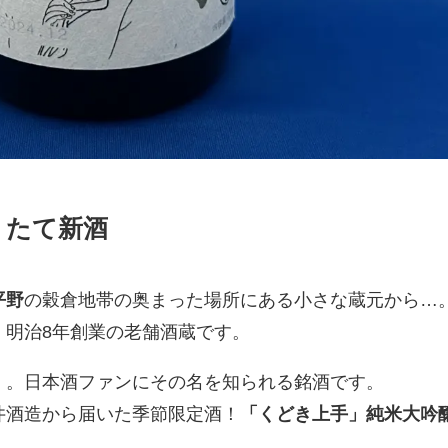
りたて新酒
平野
の穀倉地帯の奥まった場所にある小さな蔵元から…
。明治8年創業の老舗酒蔵です。
」
。日本酒ファンにその名を知られる銘酒です。
井酒造から届いた季節限定酒！
「くどき上手」純米大吟