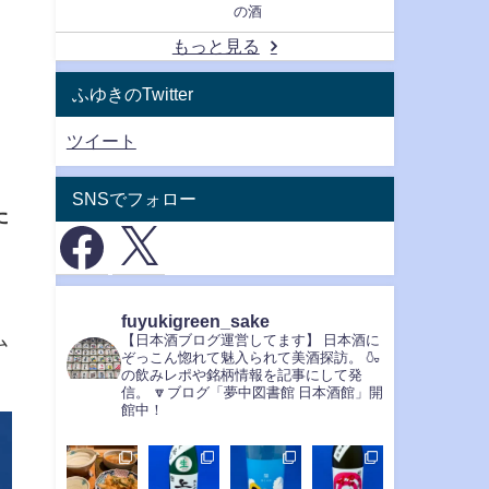
の酒
もっと見る
ふゆきのTwitter
ツイート
SNSでフォロー
た
fuyukigreen_sake
ム
【日本酒ブログ運営してます】
日本酒に
ぞっこん惚れて魅入られて美酒探訪。
🍶
の飲みレポや銘柄情報を記事にして発
信。
🔽ブログ「夢中図書館 日本酒館」開
館中！