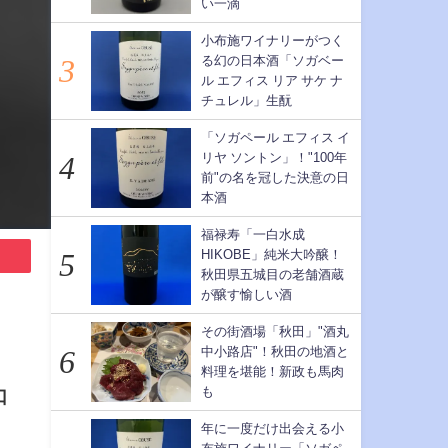
い一滴
小布施ワイナリーがつく
る幻の日本酒「ソガベー
ル エフィス リア サケ ナ
チュレル」生酛
「ソガペール エフィス イ
リヤ ソントン」！"100年
前"の名を冠した決意の日
本酒
福禄寿「一白水成
HIKOBE」純米大吟醸！
秋田県五城目の老舗酒蔵
が醸す愉しい酒
その街酒場「秋田」"酒丸
中小路店"！秋田の地酒と
料理を堪能！新政も馬肉
も
口
年に一度だけ出会える小