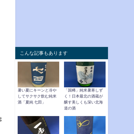
こんな記事もあります
暑い夏にキーンと冷や
「国稀」純米暑寒しず
してサクサク飲む純米
く！日本最北の酒蔵が
酒「夏純 七田」
醸す美しくも深い北海
道の酒
は