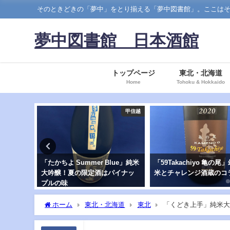
そのときどきの「夢中」をとり揃える「夢中図書館」。ここはそのなかでも、日本酒の
夢中図書館 日本酒館
トップページ
東北・北海道
Home
Tohoku & Hokkaido
甲信越
甲信越
lue」純米
「59Takachiyo 亀の尾」幻の酒
赤いラベルの「彩來(Sara
パイナッ
米とチャレンジ酒蔵のコラボ
場！ 特別純米無ろ過生原
ホーム
東北・北海道
東北
「くどき上手」純米大