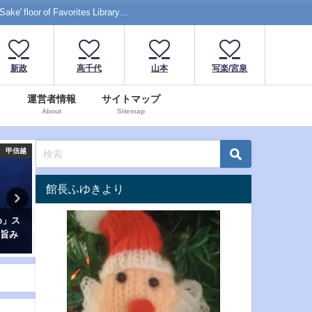
f Favorites Library…
新政
高千代
山本
写楽/宮泉
運営者情報
サイトマップ
About
Sitemap
甲信越
甲信越
館長ふゆきより
夏に爽快！大人のメロンソーダ
「巻機」RAIMEI無濾過生
とやさ
酒 「たかちよSEVEN」おりがら
ルーティな甘みとクセのあ
うな爽
み
みと…新潟南魚沼の新酒