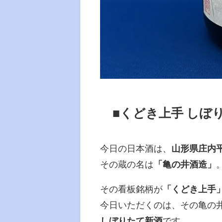
■くどき上手 しぼ
今日の日本酒は、
山形県庄内
その蔵の名は
「亀の井酒造」
その看板銘柄が
「くどき上手
今日いただくのは、その亀の
しぼりたて新酒
です。