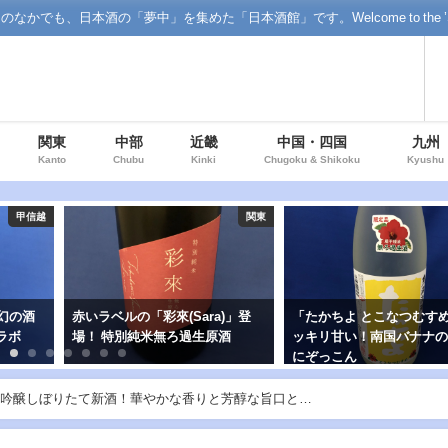
「夢中」を集めた「日本酒館」です。Welcome to the ’Sake' floor o
関東
中部
近畿
中国・四国
九州
Kanto
Chubu
Kinki
Chugoku & Shikoku
Kyushu
関東
甲信越
)」登
「たかちよ とこなつむすめ」ス
「シン・タカチヨ」G-
酒
ッキリ甘い！南国バナナの旨み
TYPE【知】！弾ける酸味
にぞっこん
しい甘み…澄んだ空のよ
やか"シン"酒
吟醸しぼりたて新酒！華やかな香りと芳醇な旨口と…