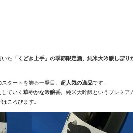
届いた
「くどき上手」の季節限定酒、純米大吟醸しぼり
のスタートを飾る一発目、
超人気の逸品
です。
たしていく
華やかな吟醸香
。純米大吟醸というプレミア
がほころびます。