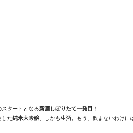
のスタートとなる
新酒しぼりたて一発目
！
用した
純米大吟醸
、しかも
生酒
。もう、飲まないわけに