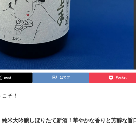
post
はてブ
Pocket
うこそ！
」純米大吟醸しぼりたて新酒！華やかな香りと芳醇な旨