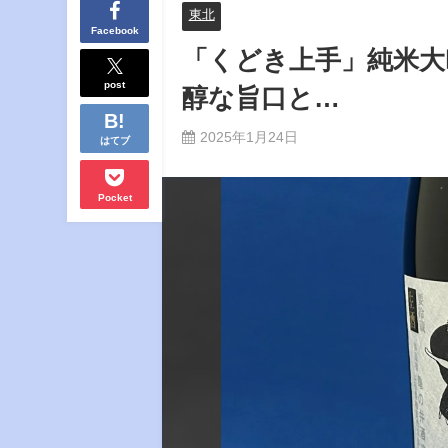
東北
Facebook
「くどき上手」純米大
post
醇な旨口と…
2025年1月24日
はてブ
Pocket