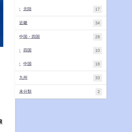
北陸
17
近畿
34
中国・四国
28
四国
10
中国
18
九州
33
。
未分類
2
醸