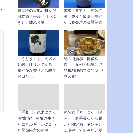
い
阿武隈の大地が育んだ
国権「青てふ」純米生
日本酒「一歩己（いぶ
酒！香りも酸味も爽や
き）」純米吟醸
か…奥会津の淡麗美酒
「くどき上手」純米大
その街酒場「博多祇
吟醸しぼりたて新酒！
園」！九州の地酒と絶
華やかな香りと芳醇な
品鶏料理の共演"ぢどり
旨口と…
屋大和"
「手取川」純米にごり
純米酒「きくつか－陽
酒"白寿"！発酵の生き
－」！岩手雫石から届
たエネルギーが詰まっ
いた限定酒。キンキン
た季節限定の新酒
に冷やして飲みたい夏