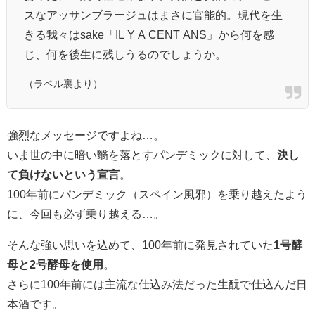
スなアッサンブラージュはまさに官能的。現代を生
きる我々はsake「IL Y A CENT ANS」から何を感
じ、何を後生に残しうるのでしょうか。
（ラベル裏より）
強烈なメッセージですよね…。
いま世の中に暗い翳を落とすパンデミックに対して、
決し
て負けないという宣言
。
100年前にパンデミック（スペイン風邪）を乗り越えたよう
に、今回も必ず乗り越える…。
そんな強い思いを込めて、100年前に発見されていた
1号酵
母と2号酵母を使用
。
さらに100年前には主流な仕込み法だった生酛で仕込んだ日
本酒です。