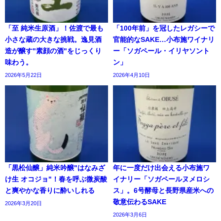
「至 純米生原酒」！佐渡で最も
「100年前」を冠したレガシーで
小さな蔵の大きな挑戦。逸見酒
官能的なSAKE…小布施ワイナリ
造が醸す"素顔の酒"をじっくり
ー「ソガペール・イリヤソント
味わう。
ン」
2026年5月22日
2026年4月10日
「黒松仙醸」純米吟醸"はなみざ
年に一度だけ出会える小布施ワ
け生 オコジョ"！春を呼ぶ微炭酸
イナリー「ソガペールヌメロシ
と爽やかな香りに酔いしれる
ス」。6号酵母と長野県産米への
敬意伝わるSAKE
2026年3月20日
2026年3月6日