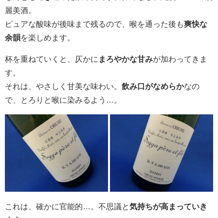
麗美酒。
ピュアな酸味が後味まで残るので、喉を通った後も
爽快な
余韻
を楽しめます。
杯を重ねていくと、仄かに
まろやかな甘み
が加わってきま
す。
それは、やさしく甘美な味わい。
飲み口がなめらか
なの
で、とろりと喉に染みるよう…。
これは、確かに官能的…。不思議と
気持ちが高まっていき