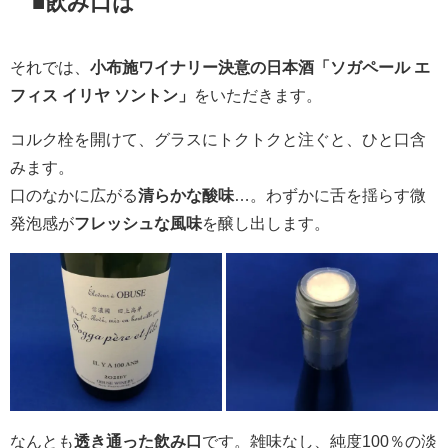
■飲み口は
それでは、
小布施ワイナリー決意の日本酒「ソガペール エ
フィス イリヤ ソントン」
をいただきます。
コルク栓を開けて、グラスにトクトクと注ぐと、ひと口含
みます。
口のなかに広がる
清らかな酸味
…。わずかに舌を揺らす微
発泡感が
フレッシュな風味
を醸し出します。
なんとも
透き通った飲み口
です。雑味なし、純度100％の淡