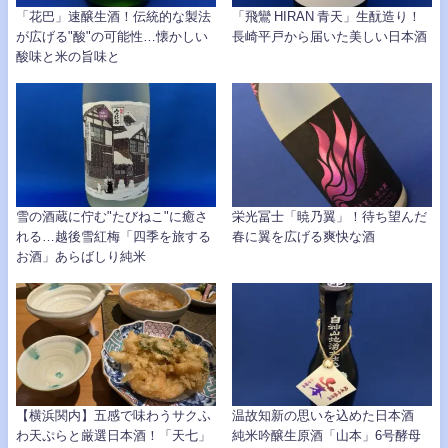
「花巴」速醸生酒！伝統的な製法
「飛鸞 HIRAN 青天」生酛造り！
が広げる"酸"の可能性…懐かしい
長崎平戸から届いた美しい日本酒
酸味と米の旨味と
雪の酒蔵に佇む"たびねこ"に癒さ
栄光冨士「暁乃翼」！待ち望んだ
れる…越後雪紅梅「四季を旅する
春に翼を広げる爽快な酒
お酒」あらばしり純米
【横浜関内】五感で味わうサクふ
温故知新の思いを込めた日本酒
わ天ぷらと厳選日本酒！「天七」
純米吟醸生原酒「山本」6号酵母