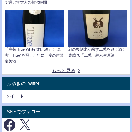
で過ごす大人の贅沢時間
「寒菊 True White 雄町50」！"真
幻の復刻米が醸す二兎を追う酒！
実＝True"を冠した年に一度の超限
萬歳70「二兎」純米生原酒
定美酒
もっと見る
ふゆきのTwitter
ツイート
SNSでフォロー