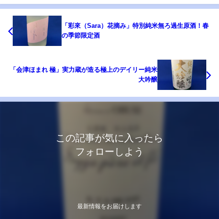
「彩來（Sara）花摘み」特別純米無ろ過生原酒！春
の季節限定酒
「会津ほまれ 極」実力蔵が造る極上のデイリー純米
大吟醸
この記事が気に入ったら
フォローしよう
最新情報をお届けします