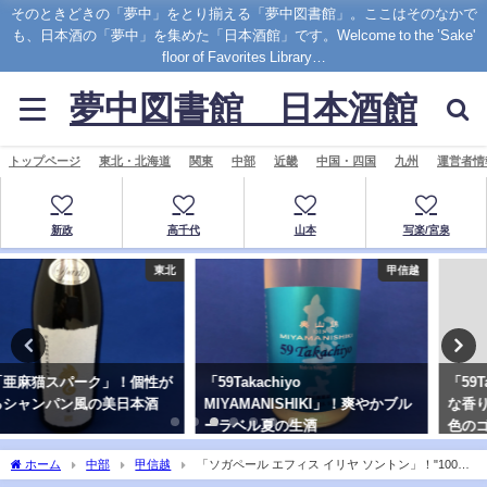
そのときどきの「夢中」をとり揃える「夢中図書館」。ここはそのなかで
も、日本酒の「夢中」を集めた「日本酒館」です。Welcome to the ’Sake'
floor of Favorites Library…
夢中図書館 日本酒館
トップページ
東北・北海道
関東
中部
近畿
中国・四国
九州
運営者情
新政
高千代
山本
写楽/宮泉
甲信越
甲信越
「59Takachiyo
「59Takachiyo 華吹雪」！華やか
MIYAMANISHIKI」！爽やかブル
な香りとまろやかな甘み広がる桜
ーラベル夏の生酒
色のゴクタカ
ホーム
中部
甲信越
「ソガペール エフィス イリヤ ソントン」！"100年
前"の名を冠した決意の日本酒