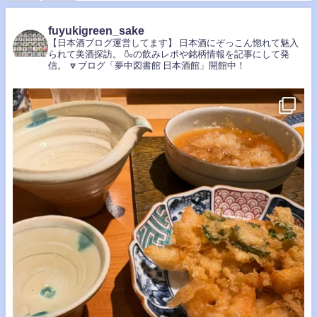
fuyukigreen_sake
【日本酒ブログ運営してます】
日本酒にぞっこん惚れて魅入
られて美酒探訪。
🍶の飲みレポや銘柄情報を記事にして発
信。
🔽ブログ「夢中図書館 日本酒館」開館中！