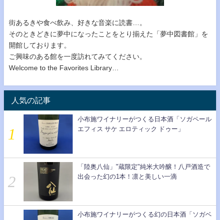
街あるきや食べ飲み、好きな音楽に読書…。
そのときどきに夢中になったことをとり揃えた「夢中図書館」を
開館しております。
ご興味のある館を一度訪れてみてください。
Welcome to the Favorites Library…
人気の記事
小布施ワイナリーがつくる日本酒「ソガペール
エフィス サケ エロティック ドゥー」
「陸奥八仙」"蔵限定"純米大吟醸！八戸酒造で
出会った幻の1本！凛と美しい一滴
小布施ワイナリーがつくる幻の日本酒「ソガベ