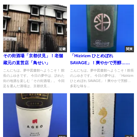
近畿
関東
その街酒場「京都伏見」！老舗
「Hizirizm ひとめぼれ
蔵元の直営店「鳥せい」
SAVAGE」！爽やかで芳醇…多
彩な味を楽しめる聖酒造の挑戦
こんにちは。夢中図書館へようこそ！ 館
こんにちは。夢中図書館へようこそ！館長
長のふゆきです。 今日の夢中は、訪れた
のふゆきです。 今日の夢中は、「Hizirizm
酒
街の地酒を楽しむ「その街酒場」。 今回
ひとめぼれ SAVAGE」！爽やかで芳醇…
足を運んだ酒場は、京都伏見...
多彩な味を...