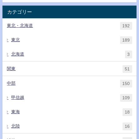
カテゴリー
東北・北海道
192
東北
189
北海道
3
関東
51
中部
150
甲信越
109
東海
18
北陸
16