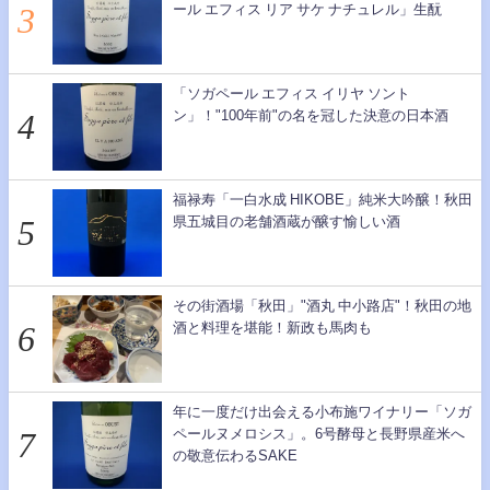
ール エフィス リア サケ ナチュレル」生酛
「ソガペール エフィス イリヤ ソント
ン」！"100年前"の名を冠した決意の日本酒
福禄寿「一白水成 HIKOBE」純米大吟醸！秋田
県五城目の老舗酒蔵が醸す愉しい酒
その街酒場「秋田」"酒丸 中小路店"！秋田の地
酒と料理を堪能！新政も馬肉も
年に一度だけ出会える小布施ワイナリー「ソガ
ペールヌメロシス」。6号酵母と長野県産米へ
の敬意伝わるSAKE