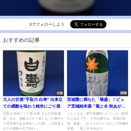
Xでフォローしよう
おすすめの記事
北陸
関東
大人の甘酒”手取川 白寿” 出来立
茨城愛に満ちた「菊盛」！ピュ
ての感動を味わう純米にごり酒
ア茨城純米酒「風と水 秋あが
り」
手取川 純米にごり酒 白寿 大人の甘酒 酸
こんにちは。夢中図書館へようこそ！館長
味・甘み・炭酸ガスが一体となった爽やか
のふゆきです。 今日の夢中は、茨城の名
で清涼感のある純米にごり酒。この出来上
酒「菊盛」（きくさかり）のピュア茨城純
がりの感動を生で味わっ...
米酒、「風と水 秋あがり」...