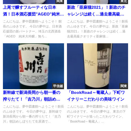
関東
東北
上尾で醸すフルーティな日本
新政「亜麻猫2021」！新政のチ
酒！日本酒応援団”AGEO”純米大
ャレンジは続く…過去最高級ク
吟醸
オリティ亜麻猫
こんにちは。夢中図書館へようこそ！ 館
こんにちは。夢中図書館へようこそ！館長
長のふゆきです。 今日の夢中は、日本酒
のふゆきです。今日の夢中は、新政「亜麻
応援団の新パートナー、埼玉の北西酒造
猫2021」！新政のチャレンジは続く…過
「AGEO 純米大吟醸」無ろ...
去最高級クオリティ亜麻猫...
甲信越
関東
新幹線で新潟長岡から朝一番の
「BookRoad～葡蔵人」下町ワ
搾りたて！「吉乃川」朝詰めし
イナリーこだわりの美味ワイン
ぼりたて生原酒
こんにちは。夢中図書館へようこそ！館長
こんにちは。夢中図書館へようこそ！館長
のふゆきです。 今日の夢中は、新幹線で
のふゆきです。 今日の夢中は、東京の下
新潟長岡から朝一番の搾りたて！「吉乃
町ワイナリーが造ったこだわりワイン、
川」朝詰めしぼりたて生原酒で...
「BookRoad～葡蔵人」...