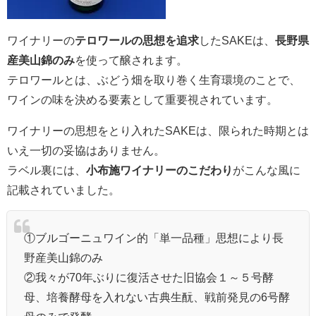
ワイナリーの
テロワールの思想を追求
したSAKEは、
長野県
産美山錦のみ
を使って醸されます。
テロワールとは、ぶどう畑を取り巻く生育環境のことで、
ワインの味を決める要素として重要視されています。
ワイナリーの思想をとり入れたSAKEは、限られた時期とは
いえ一切の妥協はありません。
ラベル裏には、
小布施ワイナリーのこだわり
がこんな風に
記載されていました。
①ブルゴーニュワイン的「単一品種」思想により長
野産美山錦のみ
②我々が70年ぶりに復活させた旧協会１～５号酵
母、培養酵母を入れない古典生酛、戦前発見の6号酵