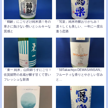
「鶴齢」にごりざけ純米酒！冬の
「写楽」純米吟醸おりがらみ！
寒さに負けない勢いとシルキーな
凛々しくも美しい、一年に一度出
質感と
逢う恋酒
「東一 純米」山田錦うすにごり！
「59Takachiyo DEWASANSAN」
佐賀嬉野の名蔵が醸す甘くて苦い
フルーティな香りとやさしい甘み
フレッシュな新酒
と…