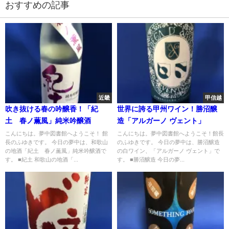
おすすめの記事
近畿
甲信越
吹き抜ける春の吟醸香！「紀
世界に誇る甲州ワイン！勝沼醸
土 春ノ薫風」純米吟醸酒
造「アルガーノ ヴェント」
こんにちは。夢中図書館へようこそ！ 館
こんにちは。夢中図書館へようこそ！館長
長のふゆきです。 今日の夢中は、和歌山
のふゆきです。 今日の夢中は、勝沼醸造
の地酒「紀土 春ノ薫風」純米吟醸酒で
の白ワイン、「アルガーノ ヴェント」で
す。 ■紀土 和歌山の地酒「...
す。 ■勝沼醸造 今日の夢...