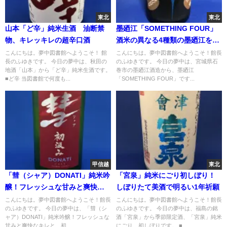
東北
東北
山本「ど辛」純米生酒 油断禁
墨廼江「SOMETHING FOUR」
物、キレッキレの超辛口酒
酒米の異なる4種類の墨廼江をア
ッセンブラージュ
こんにちは。夢中図書館へようこそ！ 館
こんにちは。夢中図書館へようこそ！館長
長のふゆきです。 今日の夢中は、秋田の
のふゆきです。 今日の夢中は、宮城県石
地酒「山本」から「ど辛」純米生酒です。
巻市の墨廼江酒造から、墨廼江
■ど辛 当図書館で何度も...
「SOMETHING FOUR」です...
甲信越
東北
「彗（シャア）DONATI」純米吟
「宮泉」純米にごり初しぼり！
醸！フレッシュな甘みと爽快な
しぼりたて美酒で明るい1年祈願
キレと…初汲みの彗星
こんにちは。夢中図書館へようこそ！館長
こんにちは。夢中図書館へようこそ！館長
のふゆきです。 今日の夢中は、「彗（シ
のふゆきです。 今日の夢中は、福島の銘
ャア）DONATI」純米吟醸！フレッシュな
酒「宮泉」から季節限定酒、「宮泉」純米
甘みと爽快なキレと…初...
にごり、初しぼりです。 ■...