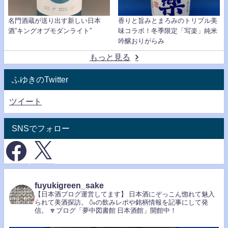
名門酒蔵が送り出す新しい日本
香りと旨みとまろみのトリプル美
酒”キングオブモダンライト”
味コラボ！冬季限定「写楽」純米
吟醸おりがらみ
もっと見る
ふゆきのTwitter
ツイート
SNSでフォロー
fuyukigreen_sake
【日本酒ブログ運営してます】
日本酒にぞっこん惚れて魅入
られて美酒探訪。
🍶の飲みレポや銘柄情報を記事にして発
信。
🔽ブログ「夢中図書館 日本酒館」開館中！