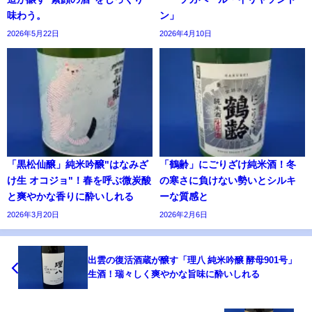
味わう。
ン」
2026年5月22日
2026年4月10日
「黒松仙醸」純米吟醸"はなみざ
「鶴齢」にごりざけ純米酒！冬
け生 オコジョ"！春を呼ぶ微炭酸
の寒さに負けない勢いとシルキ
と爽やかな香りに酔いしれる
ーな質感と
2026年3月20日
2026年2月6日
出雲の復活酒蔵が醸す「理八 純米吟醸 酵母901号」
生酒！瑞々しく爽やかな旨味に酔いしれる