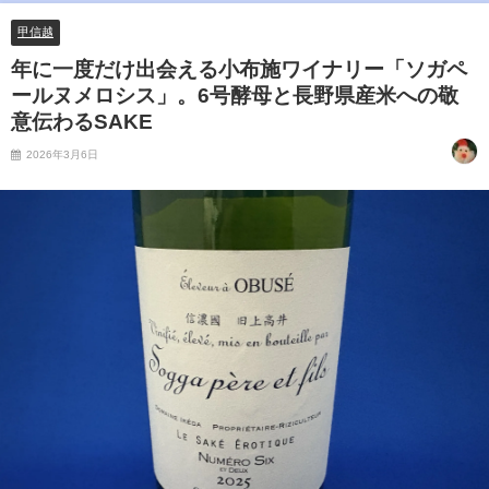
甲信越
年に一度だけ出会える小布施ワイナリー「ソガペ
ールヌメロシス」。6号酵母と長野県産米への敬
意伝わるSAKE
2026年3月6日