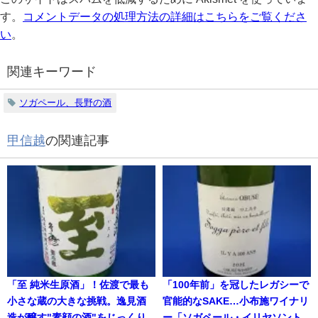
す。
コメントデータの処理方法の詳細はこちらをご覧くださ
い
。
関連キーワード
ソガペール、長野の酒
甲信越
の関連記事
「至 純米生原酒」！佐渡で最も
「100年前」を冠したレガシーで
小さな蔵の大きな挑戦。逸見酒
官能的なSAKE…小布施ワイナリ
造が醸す"素顔の酒"をじっくり
ー「ソガペール・イリヤソント