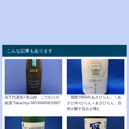
こんな記事もあります
高千代酒造×美山錦 こだわりの
「飛鸞 HIRAN あさひらん」！あ
銘酒”Takachiyo MIYAMANISHIKI”
さひ米×ひらん＝あさひらん…自
然が醸す旨みを嗜む