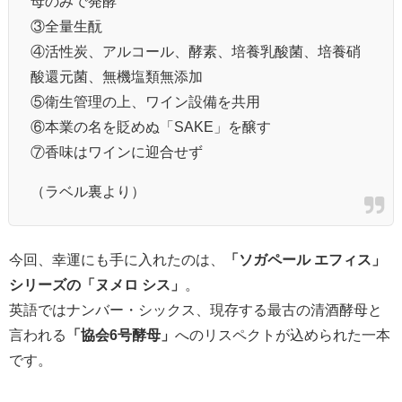
母のみで発酵
③全量生酛
④活性炭、アルコール、酵素、培養乳酸菌、培養硝
酸還元菌、無機塩類無添加
⑤衛生管理の上、ワイン設備を共用
⑥本業の名を貶めぬ「SAKE」を醸す
⑦香味はワインに迎合せず
（ラベル裏より）
今回、幸運にも手に入れたのは、
「ソガペール エフィス」
シリーズの「ヌメロ シス」
。
英語ではナンバー・シックス、現存する最古の清酒酵母と
言われる
「協会6号酵母」
へのリスペクトが込められた一本
です。