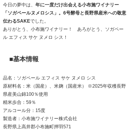
今日の夢中は、
年に一度だけ出会える小布施ワイナリー
「ソガペールヌメロシス」。6号酵母と長野県産米への敬意
伝わるSAKE
でした。
ありがとう、小布施ワイナリー！ あろがとう、ソガペー
ル エフィス サケ ヌメロ シス！
■基本情報
品名：ソガペール エフィス サケ ヌメロ シス
原材料名：米（国産）、米麹（国産米） ※2025年収穫長野
県産美山錦100％使用
精米歩合：59％
アルコール分：15度
製造者：小布施ワイナリー株式会社
長野県上高井郡小布施町押羽571