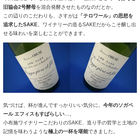
旧協会2号酵母
を混合発酵させたものなのだとか。
この辺りのこだわりも、さすがは
「テロワール」の思想を
追求したSAKE
。ワイナリーの造るSAKEだからこそ醸し出
せる味わいを楽しむことができます。
気づけば、杯が進んですっかりいい気分に。
今年のソガペ
ール エフィスもすばらしい
…。
小布施ワイナリーこだわりのSAKE、造り手の哲学と土地の
記憶を味わうような
極上の一杯を堪能
できました。