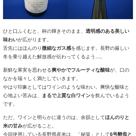
ひと口ふくむと、杯の輝きそのまま、
透明感のある美しい
味わい
が広がります。
舌先にはほんのり
微細なガス感
を感じます。長野の厳しい
冬を乗り越えた解放感が伝わってくるよう…。
新鮮な果実を思わせる
爽やかでフルーティな酸味
が、口の
なかを瑞々しく満たしていきます。
やはり印象としてはワインのような味わい。爽快な酸味と
心地よい苦みは、
まるで上質な白ワイン
を飲んでいるよう
です。
ただ、ワインと明らかに違うのは、余韻として
ほんのりと
米の甘み
が広がること。
今回使用している長野県産米は、「秘策」として
6号酵母と