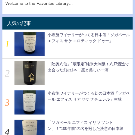
Welcome to the Favorites Library…
人気の記事
小布施ワイナリーがつくる日本酒「ソガペール
エフィス サケ エロティック ドゥー」
「陸奥八仙」"蔵限定"純米大吟醸！八戸酒造で
出会った幻の1本！凛と美しい一滴
小布施ワイナリーがつくる幻の日本酒「ソガベ
ール エフィス リア サケ ナチュレル」生酛
「ソガペール エフィス イリヤ ソント
ン」！"100年前"の名を冠した決意の日本酒