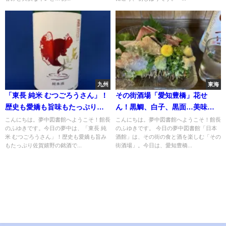
九州
東海
「東長 純米 むつごろうさん」！
その街酒場「愛知豊橋」花せ
歴史も愛嬌も旨味もたっぷり佐
ん！黒鯛、白子、黒面…美味し
賀嬉野の銘酒
い料理と美味しいお酒と
こんにちは。夢中図書館へようこそ！館長
こんにちは。夢中図書館へようこそ！館長
のふゆきです。今日の夢中は、「東長 純
のふゆきです。 今日の夢中図書館「日本
米 むつごろうさん」！歴史も愛嬌も旨み
酒館」は、その街の食と酒を楽しむ「その
もたっぷり佐賀嬉野の銘酒で...
街酒場」。今日は、愛知豊橋...