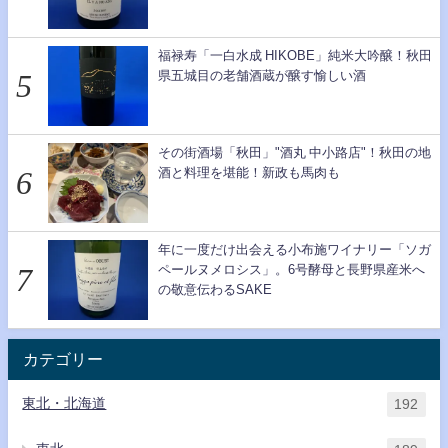
福禄寿「一白水成 HIKOBE」純米大吟醸！秋田
県五城目の老舗酒蔵が醸す愉しい酒
その街酒場「秋田」"酒丸 中小路店"！秋田の地
酒と料理を堪能！新政も馬肉も
年に一度だけ出会える小布施ワイナリー「ソガ
ペールヌメロシス」。6号酵母と長野県産米へ
の敬意伝わるSAKE
カテゴリー
東北・北海道
192