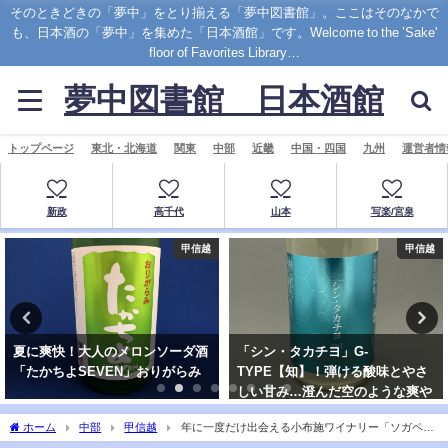
そのときどきの「夢中」をとり揃える「夢中図書館」。ここはそのなかで
も、日本酒の「夢中」を集めた「日本酒館」です。Welcome to the ’Sake'
floor of Favorites Library…
夢中図書館 日本酒館
トップページ
東北・北海道
関東
中部
近畿
中国・四国
九州
運営者情
新政
高千代
山本
写楽/宮泉
甲信越
甲信越
「シン・タカチヨ」G-
愛山を使用した美しい日本酒
TYPE【知】！弾ける酸味とやさ
”Takachiyo 純米吟醸 無調整生原
しい甘み…澄んだ空のような爽や
酒”
か"シン"酒
ホーム
中部
甲信越
年に一度だけ出会える小布施ワイナリー「ソガペー
ルヌメロシス」。6号酵母と長野県産米への敬意伝わるSAKE