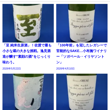
「至 純米生原酒」！佐渡で最も
「100年前」を冠したレガシーで
小さな蔵の大きな挑戦。逸見酒
官能的なSAKE…小布施ワイナリ
造が醸す"素顔の酒"をじっくり
ー「ソガペール・イリヤソント
味わう。
ン」
2026年5月22日
2026年4月10日