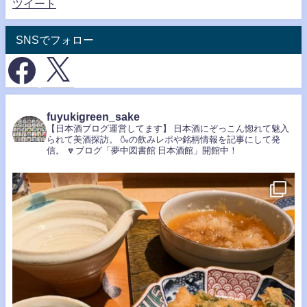
ツイート
SNSでフォロー
fuyukigreen_sake
【日本酒ブログ運営してます】
日本酒にぞっこん惚れて魅入
られて美酒探訪。
🍶の飲みレポや銘柄情報を記事にして発
信。
🔽ブログ「夢中図書館 日本酒館」開館中！