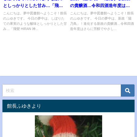
としっかりとした甘み…「飛鸞
の貴醸酒…令和四酒造年度はさ
HIRAN 神楽」
らに芳醇でやさしい甘みに
こんにちは。夢中図書館へようこそ！館長
こんにちは。夢中図書館へようこそ！館長
のふゆきです。 今日の夢中は、しぼりた
のふゆきです。 今日の夢中は、新政「陽
ての果実のような酸味としっかりとした甘
乃鳥」！進化する新政の貴醸酒…令和四酒
み…「飛鸞 HIRAN 神...
造年度はさらに芳醇でやさし...
館長ふゆきより