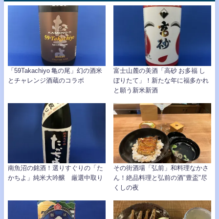
「59Takachiyo 亀の尾」幻の酒米
富士山麓の美酒「高砂 お多福 し
とチャレンジ酒蔵のコラボ
ぼりたて」！新たな年に福多かれ
と願う新米新酒
南魚沼の銘酒！選りすぐりの「た
その街酒場「弘前」和料理なかさ
かちよ」純米大吟醸 厳選中取り
ん！絶品料理と弘前の酒"豊盃"尽
くしの夜