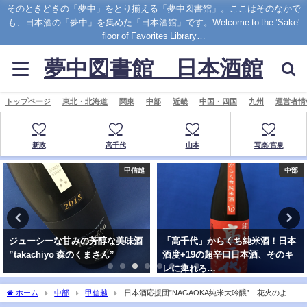
そのときどきの「夢中」をとり揃える「夢中図書館」。ここはそのなかで
も、日本酒の「夢中」を集めた「日本酒館」です。Welcome to the ’Sake'
floor of Favorites Library…
夢中図書館 日本酒館
トップページ
東北・北海道
関東
中部
近畿
中国・四国
九州
運営者情
新政
高千代
山本
写楽/宮泉
甲信越
中部
ジューシーな甘みの芳醇な美味酒
「高千代」からくち純米酒！日本
”takachiyo 森のくまさん”
酒度+19の超辛口日本酒、そのキ
レに痺れろ…
ホーム
中部
甲信越
日本酒応援団”NAGAOKA純米大吟醸” 花火のよう
な華やかさと余韻