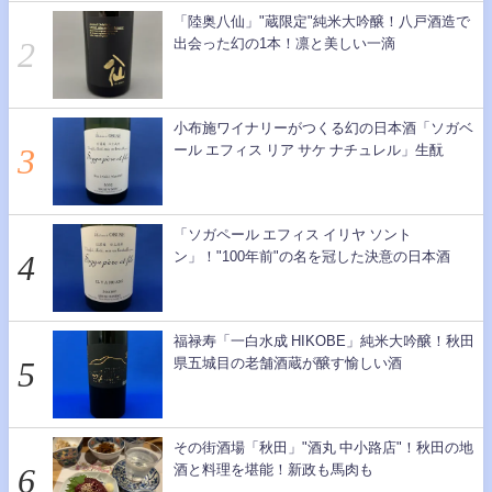
「陸奥八仙」"蔵限定"純米大吟醸！八戸酒造で
出会った幻の1本！凛と美しい一滴
小布施ワイナリーがつくる幻の日本酒「ソガベ
ール エフィス リア サケ ナチュレル」生酛
「ソガペール エフィス イリヤ ソント
ン」！"100年前"の名を冠した決意の日本酒
福禄寿「一白水成 HIKOBE」純米大吟醸！秋田
県五城目の老舗酒蔵が醸す愉しい酒
その街酒場「秋田」"酒丸 中小路店"！秋田の地
酒と料理を堪能！新政も馬肉も