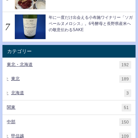
年に一度だけ出会える小布施ワイナリー「ソガ
ペールヌメロシス」。6号酵母と長野県産米へ
の敬意伝わるSAKE
カテゴリー
東北・北海道
192
東北
189
北海道
3
関東
51
中部
150
甲信越
109