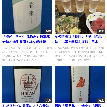
関東
東北
「彩來（Sara）花摘み」特別純
その街酒場「秋田」！秋田の美
米無ろ過生原酒！杯を傾け花見
味しい酒と料理を堪能…日本酒
を楽しもう、桜色ラベルの麗酒
ファンの聖地"永楽食堂"
こんにちは。夢中図書館へようこそ！館長
こんにちは。夢中図書館へようこそ！館長
のふゆきです。 今日の夢中は、「彩來
のふゆきです。 今日の夢中図書館「日本
（Sara）花摘み」特別純米無ろ過生原
酒館」は、その街の食と酒を楽しむ「その
酒！杯を傾け花見を楽しもう、...
街酒場」。今日は、秋田県秋...
九州
東北
しぼりたての果実のような酸味
新政「陽乃鳥」！進化する新政