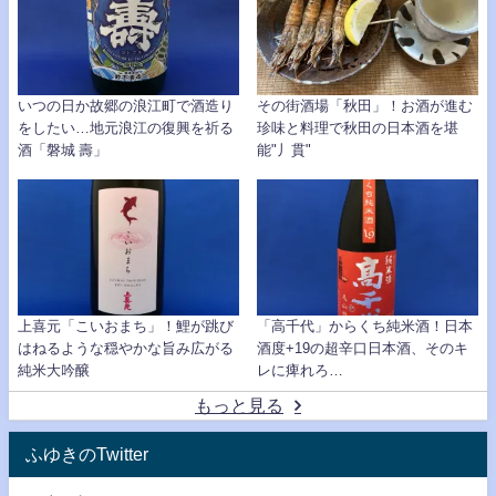
いつの日か故郷の浪江町で酒造り
その街酒場「秋田」！お酒が進む
をしたい…地元浪江の復興を祈る
珍味と料理で秋田の日本酒を堪
酒「磐城 壽」
能"丿貫"
上喜元「こいおまち」！鯉が跳び
「高千代」からくち純米酒！日本
はねるような穏やかな旨み広がる
酒度+19の超辛口日本酒、そのキ
純米大吟醸
レに痺れろ…
もっと見る
ふゆきのTwitter