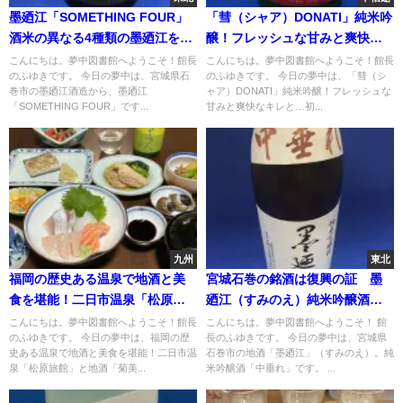
墨廼江「SOMETHING FOUR」
「彗（シャア）DONATI」純米吟
酒米の異なる4種類の墨廼江をア
醸！フレッシュな甘みと爽快な
ッセンブラージュ
キレと…初汲みの彗星
こんにちは。夢中図書館へようこそ！館長
こんにちは。夢中図書館へようこそ！館長
のふゆきです。 今日の夢中は、宮城県石
のふゆきです。 今日の夢中は、「彗（シ
巻市の墨廼江酒造から、墨廼江
ャア）DONATI」純米吟醸！フレッシュな
「SOMETHING FOUR」です...
甘みと爽快なキレと…初...
九州
東北
福岡の歴史ある温泉で地酒と美
宮城石巻の銘酒は復興の証 墨
食を堪能！二日市温泉「松原旅
廼江（すみのえ）純米吟醸酒中
館」と地酒「菊美人」霞始メテ
垂れ
こんにちは。夢中図書館へようこそ！館長
こんにちは。夢中図書館へようこそ！ 館
のふゆきです。 今日の夢中は、福岡の歴
長のふゆきです。 今日の夢中は、宮城県
靆ク
史ある温泉で地酒と美食を堪能！二日市温
石巻市の地酒「墨廼江」（すみのえ）。純
泉「松原旅館」と地酒「菊美...
米吟醸酒「中垂れ」です。 ...