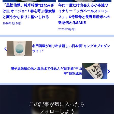
「黒松仙醸」純米吟醸"はなみざ
年に一度だけ出会える小布施ワ
け生 オコジョ"！春を呼ぶ微炭酸
イナリー「ソガペールヌメロシ
と爽やかな香りに酔いしれる
ス」。6号酵母と長野県産米への
敬意伝わるSAKE
2026年3月20日
2026年3月6日
名門酒蔵が送り出す新しい日本酒”キングオブモダン
ライト”
鳴子温泉郷の米と温泉水で仕込んだ日本酒”中山
平”特別純米
この記事が気に入ったら
フォローしよう