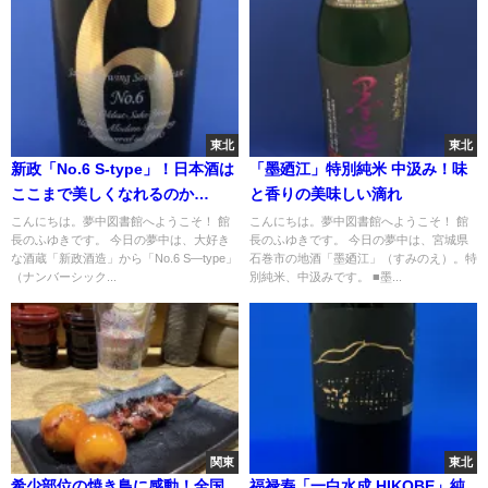
東北
東北
新政「No.6 S-type」！日本酒は
「墨廼江」特別純米 中汲み！味
ここまで美しくなれるのか…
と香りの美味しい滴れ
こんにちは。夢中図書館へようこそ！ 館
こんにちは。夢中図書館へようこそ！ 館
長のふゆきです。 今日の夢中は、大好き
長のふゆきです。 今日の夢中は、宮城県
な酒蔵「新政酒造」から「No.6 S―type」
石巻市の地酒「墨廼江」（すみのえ）。特
（ナンバーシック...
別純米、中汲みです。 ■墨...
関東
東北
希少部位の焼き鳥に感動！全国
福禄寿「一白水成 HIKOBE」純