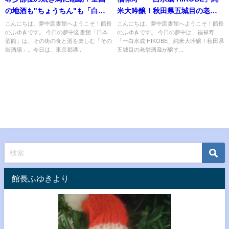
の地酒も"ちょうちん"も「白金
米大吟醸！秋田県五城目の老舗
酉玉 本館」
酒蔵が醸す愉しい酒
こんにちは。夢中図書館へようこそ！館長
こんにちは。夢中図書館へようこそ！館長
のふゆきです。 今日の夢中図書館「日本
のふゆきです。 今日の夢中は、福禄寿
酒館」は、その街の食と酒を楽しむ「その
「一白水成 HIKOBE」純米大吟醸！秋田県
街酒場」。今日は、東京都港...
五城目の老舗酒蔵が醸す...
館長ふゆきより