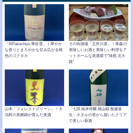
「59Takachiyo 華吹雪」！華やか
その街酒場「五所川原」！青森の
な香りとまろやかな甘み広がる桜
美味しいお酒と美味しい料理をア
色のゴクタカ
ットホームな居酒屋で"味処 北大
路"
山本「フォレストグリーン」！大
「七田 純米吟醸 雄山錦 無濾過
潟村の美郷錦が育んだ美酒
生」ホタルの里から届いたクリア
で美しい新酒