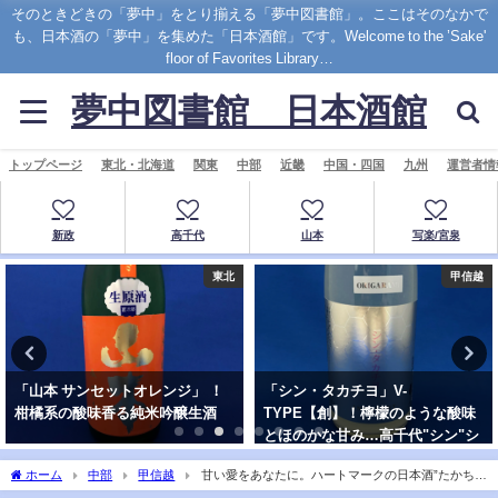
そのときどきの「夢中」をとり揃える「夢中図書館」。ここはそのなかで
も、日本酒の「夢中」を集めた「日本酒館」です。Welcome to the ’Sake'
floor of Favorites Library…
夢中図書館 日本酒館
トップページ
東北・北海道
関東
中部
近畿
中国・四国
九州
運営者情
新政
高千代
山本
写楽/宮泉
東北
甲信越
「山本 サンセットオレンジ」 ！
「シン・タカチヨ」V-
柑橘系の酸味香る純米吟醸生酒
TYPE【創】！檸檬のような酸味
とほのかな甘み…高千代"シン"シ
リーズ
ホーム
中部
甲信越
甘い愛をあなたに。ハートマークの日本酒”たかち
よ”無ろ過生原酒