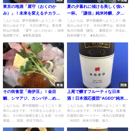
関東
甲信越
東京の地酒「屋守（おくのか
夏の夕暮れに傾ける美しく強い
み）」！未来を変えるチカラの
一杯。「謙信」純米吟醸、夕涼
一杯
み
こんにちは。夢中図書館へようこそ！ 館
こんにちは。夢中図書館へようこそ！ 館
長のふゆきです。 今日の夢中は、東京東
長のふゆきです。 今日の夢中は、新潟糸
村山の地酒、「屋守（おくのかみ）」純米
魚川の地酒「謙信」。夏限定の「夕涼み」
無調整です。 ■豊島屋酒造...
純米吟醸です。 ■糸魚川の...
東海
関東
その街食堂「南伊豆」！金目
上尾で醸すフルーティな日本
鯛、シマアジ、カンパチ…めく
酒！日本酒応援団”AGEO”純米大
るめく伊豆の海の幸
吟醸
こんにちは。夢中図書館へようこそ！ 館
こんにちは。夢中図書館へようこそ！ 館
長のふゆきです。 その街をぶら歩きした
長のふゆきです。 今日の夢中は、日本酒
後に、その街の地酒を楽しむ企画「その街
応援団の新パートナー、埼玉の北西酒造
酒場」。 前回、伊豆下田の...
「AGEO 純米大吟醸」無ろ...