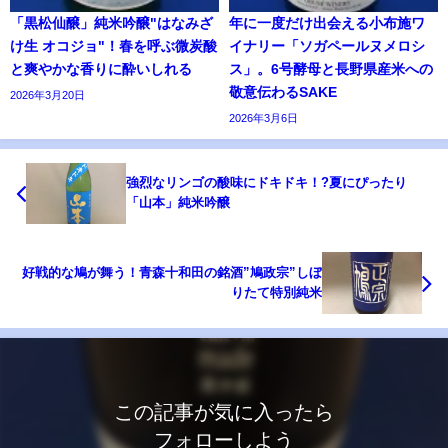
「黒松仙醸」純米吟醸"はなみざ
年に一度だけ出会える小布施ワ
け生 オコジョ"！春を呼ぶ微炭酸
イナリー「ソガペールヌメロシ
と爽やかな香りに酔いしれる
ス」。6号酵母と長野県産米への
敬意伝わるSAKE
2026年3月20日
2026年3月6日
強烈なリンゴの酸味にドキドキ！?夏にぴったり
「山本」純米吟醸
好戦的な鳩が舞う！青森十和田の銘酒”鳩政宗”しぼ
りたて特別純米
この記事が気に入ったら
フォローしよう