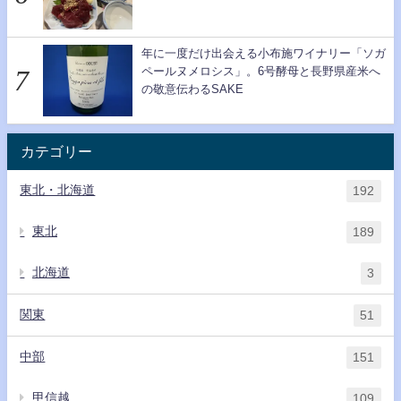
年に一度だけ出会える小布施ワイナリー「ソガ
ペールヌメロシス」。6号酵母と長野県産米へ
の敬意伝わるSAKE
カテゴリー
東北・北海道
192
東北
189
北海道
3
関東
51
中部
151
甲信越
109