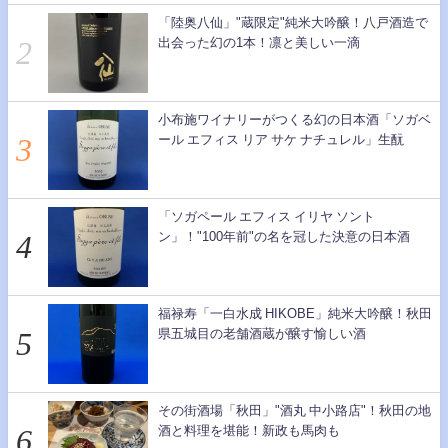
「陸奥八仙」"蔵限定"純米大吟醸！八戸酒造で
出会った幻の1本！凛と美しい一滴
小布施ワイナリーがつくる幻の日本酒「ソガベ
ール エフィス リア サケ ナチュレル」生酛
「ソガペール エフィス イリヤ ソント
ン」！"100年前"の名を冠した決意の日本酒
福禄寿「一白水成 HIKOBE」純米大吟醸！秋田
県五城目の老舗酒蔵が醸す愉しい酒
その街酒場「秋田」"酒丸 中小路店"！秋田の地
酒と料理を堪能！新政も馬肉も