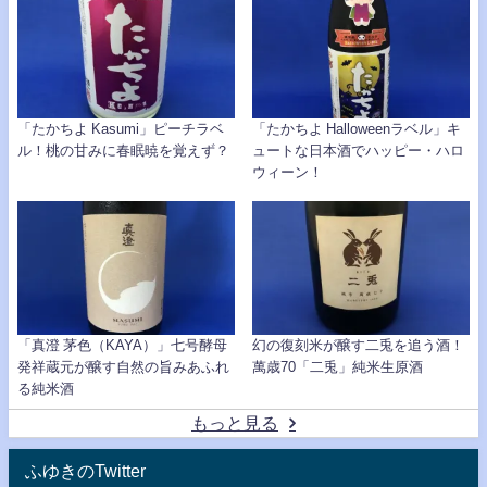
「たかちよ Kasumi」ピーチラベ
「たかちよ Halloweenラベル」キ
ル！桃の甘みに春眠暁を覚えず？
ュートな日本酒でハッピー・ハロ
ウィーン！
「真澄 茅色（KAYA）」七号酵母
幻の復刻米が醸す二兎を追う酒！
発祥蔵元が醸す自然の旨みあふれ
萬歳70「二兎」純米生原酒
る純米酒
もっと見る
ふゆきのTwitter