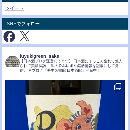
ツイート
SNSでフォロー
fuyukigreen_sake
【日本酒ブログ運営してます】
日本酒にぞっこん惚れて魅入
られて美酒探訪。
🍶の飲みレポや銘柄情報を記事にして発
信。
🔽ブログ「夢中図書館 日本酒館」開館中！