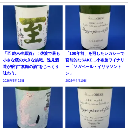
「至 純米生原酒」！佐渡で最も
「100年前」を冠したレガシーで
小さな蔵の大きな挑戦。逸見酒
官能的なSAKE…小布施ワイナリ
造が醸す"素顔の酒"をじっくり
ー「ソガペール・イリヤソント
味わう。
ン」
2026年5月22日
2026年4月10日