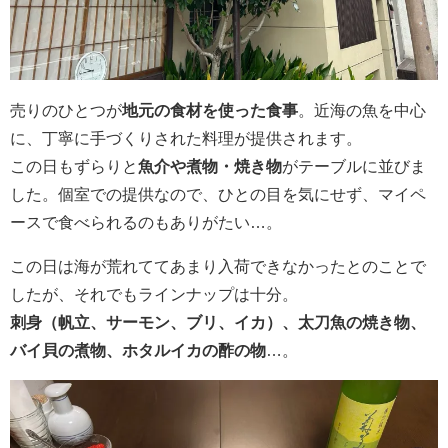
売りのひとつが
地元の食材を使った食事
。近海の魚を中心
に、丁寧に手づくりされた料理が提供されます。
この日もずらりと
魚介や煮物・焼き物
がテーブルに並びま
した。個室での提供なので、ひとの目を気にせず、マイペ
ースで食べられるのもありがたい…。
この日は海が荒れててあまり入荷できなかったとのことで
したが、それでもラインナップは十分。
刺身（帆立、サーモン、ブリ、イカ）、太刀魚の焼き物、
バイ貝の煮物、ホタルイカの酢の物
…。