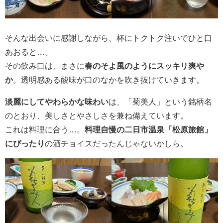
そんな出会いに感謝しながら、杯にトクトク注いでひと口
あおると…。
その飲み口は、まさに
春のそよ風のようにスッキリ爽や
か
。透明感ある酸味が口のなかを吹き抜けていきます。
淡麗にしてやわらかな味わい
は、「菊美人」という銘柄名
のとおり、美しさとやさしさを兼ね備えています。
これは料理に合う…。
料理自慢の二日市温泉「松原旅館」
にぴったり
の酒チョイスだったんじゃないかしら。