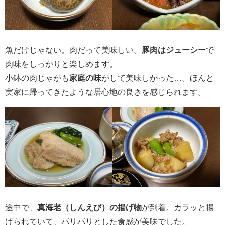
魚だけじゃない。肉だって美味しい。
豚肉はジューシー
で
肉味をしっかりと楽しめます。
小鉢の肉じゃがも
家庭の味
がして美味しかった…。ほんと
実家に帰ってきたような居心地の良さを感じられます。
途中で、
真海老（しんえび）の揚げ物
が到着。カラッと揚
げられていて、パリパリとした食感が美味でした。