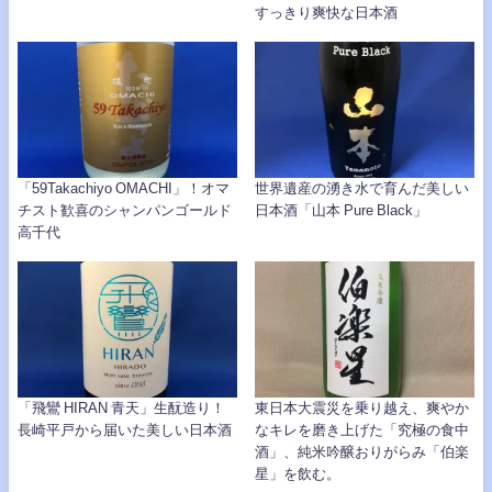
すっきり爽快な日本酒
「59Takachiyo OMACHI」！オマ
世界遺産の湧き水で育んだ美しい
チスト歓喜のシャンパンゴールド
日本酒「山本 Pure Black」
高千代
「飛鸞 HIRAN 青天」生酛造り！
東日本大震災を乗り越え、爽やか
長崎平戸から届いた美しい日本酒
なキレを磨き上げた「究極の食中
酒」、純米吟醸おりがらみ「伯楽
星」を飲む。