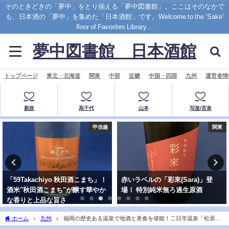
そのときどきの「夢中」をとり揃える「夢中図書館」。ここはそのなかで
も、日本酒の「夢中」を集めた「日本酒館」です。Welcome to the ’Sake'
floor of Favorites Library…
夢中図書館 日本酒館
トップページ
東北・北海道
関東
中部
近畿
中国・四国
九州
運営者情
新政
高千代
山本
写楽/宮泉
甲信越
関東
「59Takachiyo 秋田酒こまち」！
赤いラベルの「彩來(Sara)」登
酒米"秋田酒こまち"が醸す華やか
場！ 特別純米無ろ過生原酒
な香りと上品な旨さ
ホーム
九州
福岡の歴史ある温泉で地酒と美食を堪能！二日市温泉「松原旅
館」と地酒「菊美人」霞始メテ靆ク