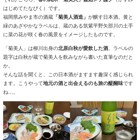
はじめてたなびく）です。
福岡県みやま市の酒蔵
「菊美人酒造」
が醸す日本酒。黄と
緑のあざやかなラベルは、蔵のある筑紫平野矢部川の土手
に菜の花が咲く春の風景をイメージしたものです。
「菊美人」は柳川出身の
北原白秋が愛飲した酒
。ラベルの
題字は白秋が蔵で菊美人を飲みながら書いた直筆なのだと
か。
そんな話を聞くと、この日本酒がますます趣深く感じられ
ます。こうやって
地元の酒と出会えるのも旅の醍醐味
です
ね…。