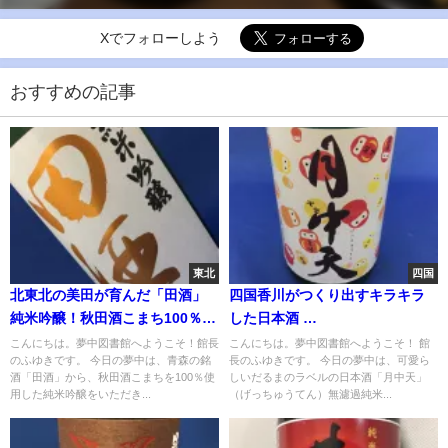
Xでフォローしよう
おすすめの記事
東北
四国
北東北の美田が育んだ「田酒」
四国香川がつくり出すキラキラ
純米吟醸！秋田酒こまち100％使
した日本酒
用
「月中天」だるまラベル
こんにちは。夢中図書館へようこそ！館長
こんにちは。夢中図書館へようこそ！ 館
のふゆきです。 今日の夢中は、青森の銘
長のふゆきです。 今日の夢中は、可愛ら
酒「田酒」から、秋田酒こまちを100％使
しいだるまのラベルの日本酒「月中天」
用した純米吟醸をいただき...
（げっちゅうてん）無濾過純米...