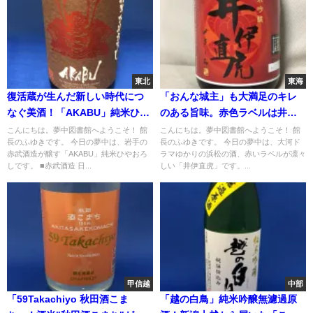
東北
東海
復活蔵が生んだ新しい時代につ
「おんな城主」も大満足のキレ
なぐ美酒！「AKABU」純米ひや
のある旨味。赤色ラベルは井伊
おろし
家の赤備えのしるし！浜松の酒
こんにちは。夢中図書館へようこそ！ 館
こんにちは。夢中図書館へようこそ！ 館
長のふゆきです。 今日の夢中は、岩手の
長のふゆきです。 今日の夢中は、大河ド
「井伊直虎」
赤武酒造が醸す「AKABU」純米ひやおろ
ラマゆかりの浜松の酒、赤いラベルが凛々
しです。 ■赤武酒造 日...
しい「井伊直虎」です。...
甲信越
中部
「59Takachiyo 秋田酒こま
「越の白鳥」純米吟醸無濾過原