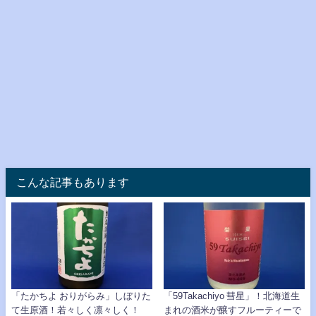
こんな記事もあります
「たかちよ おりがらみ」しぼりた
「59Takachiyo 彗星」！北海道生
て生原酒！若々しく凛々しく！
まれの酒米が醸すフルーティーで