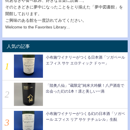
街あるきや食べ飲み、好きな音楽に読書…。
そのときどきに夢中になったことをとり揃えた「夢中図書館」を
開館しております。
ご興味のある館を一度訪れてみてください。
Welcome to the Favorites Library…
人気の記事
小布施ワイナリーがつくる日本酒「ソガペール
エフィス サケ エロティック ドゥー」
「陸奥八仙」"蔵限定"純米大吟醸！八戸酒造で
出会った幻の1本！凛と美しい一滴
小布施ワイナリーがつくる幻の日本酒「ソガベ
ール エフィス リア サケ ナチュレル」生酛