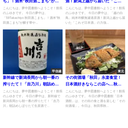
ち」！酒米"秋田酒こまち"が醸
酒！新潟上越から届いた「これ
す華やかな香りと上品な旨さ
ぞ日本酒」の力強い日本酒
こんにちは。夢中図書館へようこそ！館長
こんにちは。夢中図書館へようこそ！館長
のふゆきです。 今日の夢中は、
のふゆきです。 今日の夢中は、「越の白
「59Takachiyo 秋田酒こまち」！酒米"秋
鳥」純米吟醸無濾過原酒！新潟上越から届
田酒こまち"が醸す華や...
いた「これぞ日本酒」の力強...
甲信越
東北
新幹線で新潟長岡から朝一番の
その街酒場「秋田」永楽食堂！
搾りたて！「吉乃川」朝詰めし
日本酒好きならこの店へ…秋田
ぼりたて生原酒
の銘酒と酒肴のオンパレード
こんにちは。夢中図書館へようこそ！館長
こんにちは。夢中図書館へようこそ！館長
のふゆきです。 今日の夢中は、新幹線で
のふゆきです。 今日の夢中図書館「日本
新潟長岡から朝一番の搾りたて！「吉乃
酒館」は、その街の食と酒を楽しむ「その
川」朝詰めしぼりたて生原酒で...
街酒場」。今日は、秋田県秋...