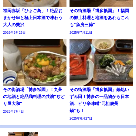
福岡赤坂「ひょご鳥」！絶品お
その街酒場「博多祇園」！福岡
まかせ串と極上日本酒で味わう
の郷土料理と地酒をあれもこれ
大人の贅沢
も"魚房三徳"
2026年6月26日
2025年7月11日
その街酒場「博多祇園」！九州
その街酒場「博多祇園」鍋処い
の地酒と絶品鶏料理の共演"ぢど
ずみ田！博多の一品物から日本
り屋大和"
酒、ピリ辛味噌"元祖慶州
鍋"も！
2025年7月4日
2025年6月27日