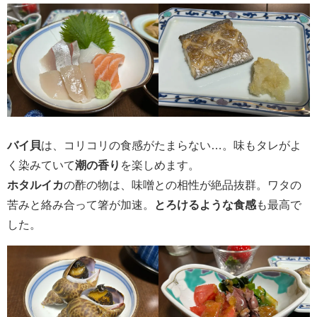
バイ貝
は、コリコリの食感がたまらない…。味もタレがよ
く染みていて
潮の香り
を楽しめます。
ホタルイカ
の酢の物は、味噌との相性が絶品抜群。ワタの
苦みと絡み合って箸が加速。
とろけるような食感
も最高で
した。