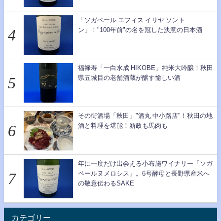
「ソガペール エフィス イリヤ ソント
ン」！"100年前"の名を冠した決意の日本酒
福禄寿「一白水成 HIKOBE」純米大吟醸！秋田
県五城目の老舗酒蔵が醸す愉しい酒
その街酒場「秋田」"酒丸 中小路店"！秋田の地
酒と料理を堪能！新政も馬肉も
年に一度だけ出会える小布施ワイナリー「ソガ
ペールヌメロシス」。6号酵母と長野県産米へ
の敬意伝わるSAKE
カテゴリー