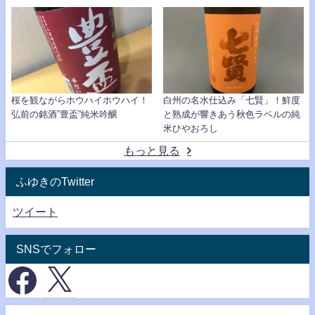
桜を観ながらホウハイホウハイ！
白州の名水仕込み「七賢」！鮮度
弘前の銘酒”豊盃”純米吟醸
と熟成が響きあう秋色ラベルの純
米ひやおろし
もっと見る
ふゆきのTwitter
ツイート
SNSでフォロー