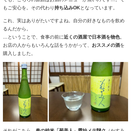
もご安心を。その代わり
持ち込みOK
となっています。
これ、実はありがたいですよね。自分の好きなものを飲め
るんだから。
…ということで、食事の前に
近くの酒屋で日本酒を物色
。
お店の人からもいろんな話をうかがって、
おススメの酒
を
購入しました。
それがこちら、
春の純米「菊美人」霞始メテ靆ク
（かすみ