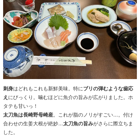
刺身
はどれもこれも新鮮美味。特に
ブリの弾むような歯応
え
にびっくり。噛むほどに魚介の旨みが広がりました。ホ
タテも甘いっ！
太刀魚は長崎野母崎産
。これが脂のノリがすごい…。付け
合わせの生姜大根が絶妙…
太刀魚の旨み
がさらに際立ちま
した。