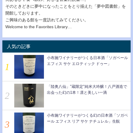
そのときどきに夢中になったことをとり揃えた「夢中図書館」を
開館しております。
ご興味のある館を一度訪れてみてください。
Welcome to the Favorites Library…
人気の記事
小布施ワイナリーがつくる日本酒「ソガペール
エフィス サケ エロティック ドゥー」
「陸奥八仙」"蔵限定"純米大吟醸！八戸酒造で
出会った幻の1本！凛と美しい一滴
小布施ワイナリーがつくる幻の日本酒「ソガベ
ール エフィス リア サケ ナチュレル」生酛