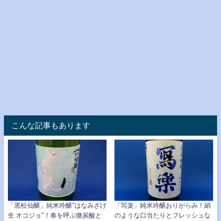
こんな記事もあります
「黒松仙醸」純米吟醸"はなみざけ
「写楽」純米吟醸おりがらみ！絹
生 オコジョ"！春を呼ぶ微炭酸と
のような口当たりとフレッシュな