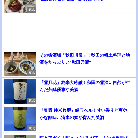
東北
その街酒場「秋田川反」！秋田の郷土料理と地
酒をたっぷりと"秋田乃瀧"
東北
「雪月花」純米大吟醸！秋田の雪深い自然が生
んだ芳醇優雅な美酒
東北
「春霞 純米吟醸」緑ラベル！甘い香りと爽や
かな酸味…清水の郷が育んだ美酒
東北
稲とアガベ「稲とコウジLAST」！秋田男鹿の