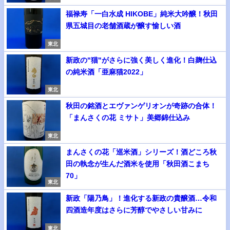
福禄寿「一白水成 HIKOBE」純米大吟醸！秋田
県五城目の老舗酒蔵が醸す愉しい酒
東北
新政の"猫"がさらに強く美しく進化！白麹仕込
の純米酒「亜麻猫2022」
東北
秋田の銘酒とエヴァンゲリオンが奇跡の合体！
「まんさくの花 ミサト」美郷錦仕込み
東北
まんさくの花「巡米酒」シリーズ！酒どころ秋
田の執念が生んだ酒米を使用「秋田酒こまち
70」
東北
新政「陽乃鳥」！進化する新政の貴醸酒…令和
四酒造年度はさらに芳醇でやさしい甘みに
東北