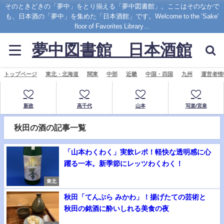
そのときどきの「夢中」をとり揃える「夢中図書館」。ここはそのなかで
も、日本酒の「夢中」を集めた「日本酒館」です。Welcome to the ’Sake'
floor of Favorites Library…
夢中図書館 日本酒館
トップページ
東北・北海道
関東
中部
近畿
中国・四国
九州
運営者情
新政
高千代
山本
写楽/宮泉
秋田の酒の記事一覧
「山本わくわく」実飲レポ！軽快な透明感に心
躍る一本。新季節にレッツわくわく！
東北
秋田「てんぷら みかわ」！揚げたての芸術と
秋田の銘酒に酔いしれる美食の夜