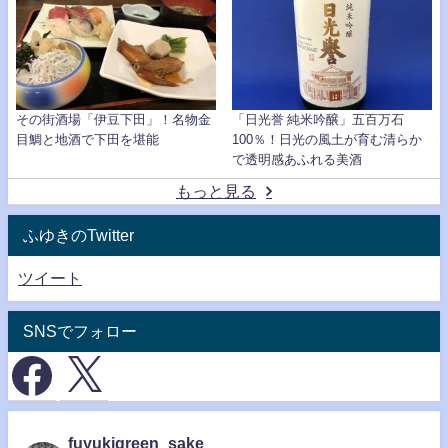
その街酒場「伊豆下田」！名物金
「日光誉 純米吟醸」五百万石
目鯛と地酒で下田を堪能
100％！日光の風土が育む清らか
で透明感あふれる美酒
もっと見る
ふゆきのTwitter
ツイート
SNSでフォロー
fuyukigreen_sake