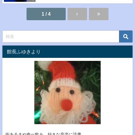
1 / 4
館長ふゆきより
街あるきや食べ飲み、好きな音楽に読書…。