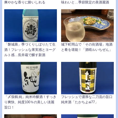
爽やかな香りに酔いしれる
味わいと…季節限定の美酒麗酒
「磐城壽」季づくりしぼりたて生
城下町岡山で「その街酒場」地酒
酒！フレッシュな果実感とヨーグ
と肴を堪能！「酒晴ルいちぜん」
ルト感…長井蔵で醸す新酒
「〆張鶴 純」純米吟醸酒！すっき
フレッシュで濃厚な二刀流の旨口
り爽快、純度100％の美しい淡麗
純米酒「たかちよai77」
旨口！