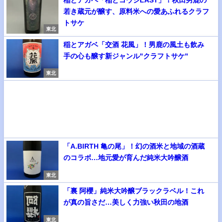
若き蔵元が醸す、原料米への愛あふれるクラフ
トサケ
東北
稲とアガベ「交酒 花風」！男鹿の風土も飲み
手の心も醸す新ジャンル"クラフトサケ"
東北
「A.BIRTH 亀の尾」！幻の酒米と地域の酒蔵
のコラボ…地元愛が育んだ純米大吟醸酒
東北
「裏 阿櫻」純米大吟醸ブラックラベル！これ
が真の旨さだ…美しく力強い秋田の地酒
東北