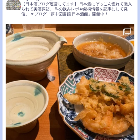
【日本酒ブログ運営してます】
日本酒にぞっこん惚れて魅入
られて美酒探訪。
🍶の飲みレポや銘柄情報を記事にして発
信。
🔽ブログ「夢中図書館 日本酒館」開館中！