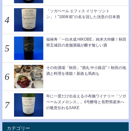
「ソガペール エフィス イリヤ ソント
ン」！"100年前"の名を冠した決意の日本酒
福禄寿「一白水成 HIKOBE」純米大吟醸！秋田
県五城目の老舗酒蔵が醸す愉しい酒
その街酒場「秋田」"酒丸 中小路店"！秋田の地
酒と料理を堪能！新政も馬肉も
年に一度だけ出会える小布施ワイナリー「ソガ
ペールヌメロシス」。6号酵母と長野県産米へ
の敬意伝わるSAKE
カテゴリー