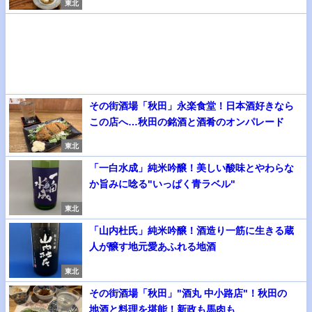
東北
その街酒場「秋田」永楽食堂！日本酒好きなら
この店へ…秋田の銘酒と酒肴のオンパレード
東北
「一白水成」純米吟醸！美しい酸味とやわらな
か旨みに唸る"いっぱく青ラベル"
東北
「山内杜氏」純米吟醸！酒造り一筋に生きる蔵
人が醸す地元愛あふれる地酒
東北
その街酒場「秋田」"酒丸 中小路店"！秋田の
地酒と料理を堪能！新政も馬肉も